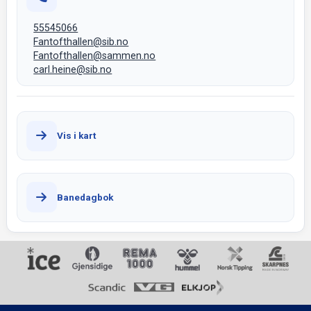
55545066
Fantofthallen@sib.no
Fantofthallen@sammen.no
carl.heine@sib.no
Vis i kart
Banedagbok