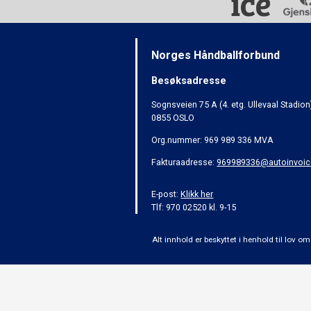
Norges Håndballforbund
Besøksadresse
Sognsveien 75 A (4. etg. Ullevaal Stadion
0855 OSLO
Org.nummer: 969 989 336 MVA
Fakturaadresse:
969989336@autoinvoic
E-post:
Klikk her
Tlf: 970 02520 kl. 9-15
Alt innhold er beskyttet i henhold til lov