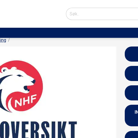
ing
I