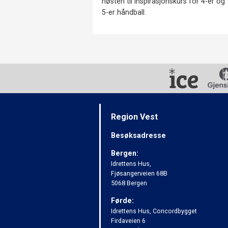
høsten til inspirasjonskurs for 4-er og
5-er håndball.
Region Vest
Besøksadresse
Bergen:
Idrettens Hus,
Fjøsangerveien 68B
5068 Bergen
Førde:
Idrettens Hus, Concordbygget
Firdaveien 6