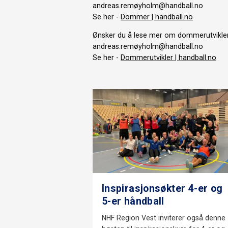
andreas.remøyholm@handball.no
Se her -
Dommer | handball.no
Ønsker
du å lese mer om dommerutvikler
andreas.remøyholm@handball.no
Se her -
Dommerutvikler | handball.no
Inspirasjonsøkter 4-er og
5-er håndball
NHF Region Vest inviterer også denne