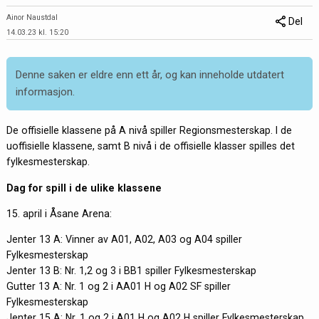
Ainor Naustdal
Del
14.03.23 kl. 15:20
Denne saken er eldre enn ett år, og kan inneholde utdatert
informasjon.
De offisielle klassene på A nivå spiller Regionsmesterskap. I de
uoffisielle klassene, samt B nivå i de offisielle klasser spilles det
fylkesmesterskap.
Dag for spill i de ulike klassene
15. april i Åsane Arena:
Jenter 13 A: Vinner av A01, A02, A03 og A04 spiller
Fylkesmesterskap
Jenter 13 B: Nr. 1,2 og 3 i BB1 spiller Fylkesmesterskap
Gutter 13 A: Nr. 1 og 2 i AA01 H og A02 SF spiller
Fylkesmesterskap
Jenter 15 A: Nr. 1 og 2 i A01 H og A02 H spiller Fylkesmesterskap