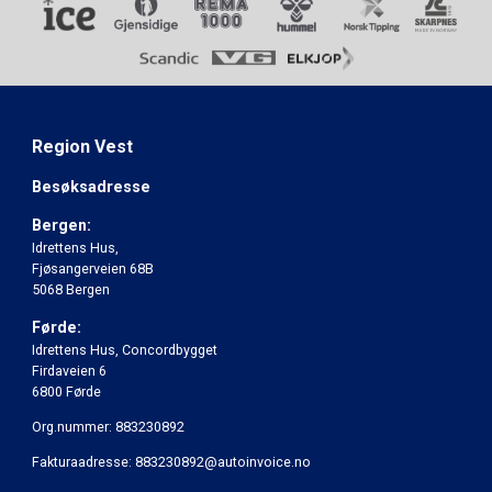
Region Vest
Besøksadresse
Bergen:
Idrettens Hus,
Fjøsangerveien 68B
5068 Bergen
Førde:
Idrettens Hus, Concordbygget
Firdaveien 6
6800 Førde
Org.nummer: 883230892
Fakturaadresse: 883230892@autoinvoice.no