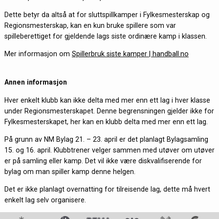
Dette betyr da altså at for sluttspillkamper i Fylkesmesterskap og
Regionsmesterskap, kan en kun bruke spillere som var
spilleberettiget for gjeldende lags siste ordinære kamp i klassen.
Mer informasjon om
Spillerbruk siste kamper | handball.no
Annen informasjon
Hver enkelt klubb kan ikke delta med mer enn ett lag i hver klasse
under Regionsmesterskapet. Denne begrensningen gjelder ikke for
Fylkesmesterskapet, her kan en klubb delta med mer enn ett lag.
På grunn av NM Bylag 21. – 23. april er det planlagt Bylagsamling
15. og 16. april. Klubbtrener velger sammen med utøver om utøver
er på samling eller kamp. Det vil ikke være diskvalifiserende for
bylag om man spiller kamp denne helgen.
Det er ikke planlagt overnatting for tilreisende lag, dette må hvert
enkelt lag selv organisere.