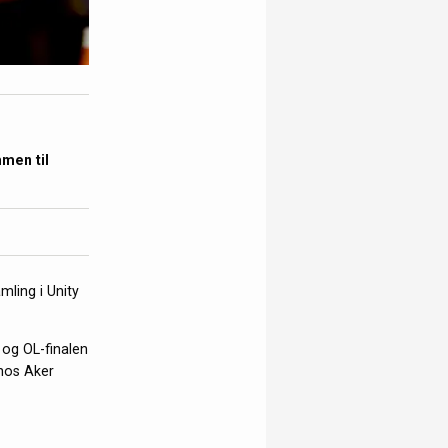
men til
ling i Unity
og OL-finalen
 hos Aker