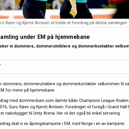
uro Røen og Kjersti Arntsen vil holde et foredrag på denne samlingen
mling under EM på hjemmebane
ønsker vi dommere, dommerutviklere og dommerkontakter velkom
r
r dommere, dommerutviklere og dommerkontakter velkommen til sam
EM for menn på hjemmebane.
foredrag med dommerduen som dømte både Champions League-finalen 
2016, Guro Røen og Kjersti Arntsen. Foredraget vil foregå i Grand Hall
r nabobygget til Unity Arena. Her vil det også bli enkel servering.
redrag skal vi se åpningskampene i EM, med Norge i en av kampene.