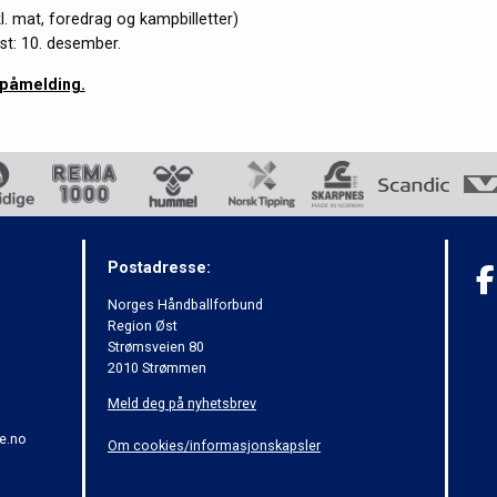
l.
mat, foredrag og kampbilletter)
st: 10. desember.
r påmelding.
Postadresse:
Norges Håndballforbund
Region Øst
Strømsveien 80
2010 Strømmen
Meld deg på nyhetsbrev
e.no
Om cookies/informasjonskapsler