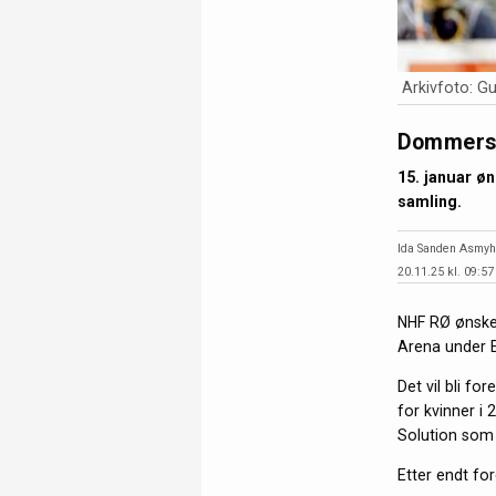
Arkivfoto: G
Dommersa
15. januar 
samling.
Ida Sanden Asmyh
20.11.25 kl. 09:57
NHF RØ ønske
Arena under 
Det vil bli 
for kvinner i 
Solution som e
Etter endt fo