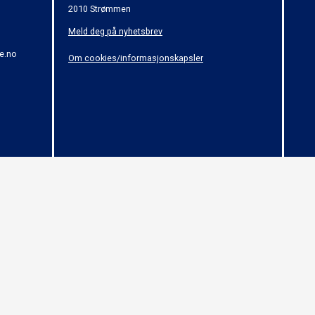
2010 Strømmen
Meld deg på nyhetsbrev
e.no
Om cookies/informasjonskapsler