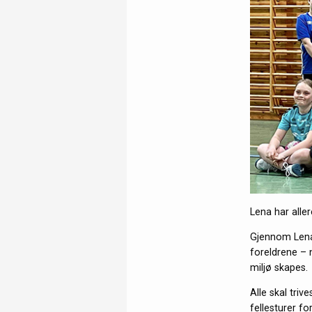
Lena har aller
Gjennom Lena 
foreldrene – 
miljø skapes.
Alle skal tri
fellesturer f