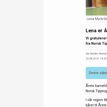
Lena Myrbråt
Lena er Å
Vi gratulere
fra Norsk Ti
Ida Sanden Asmyh
26.04.23 kl. 14:30
Denne saken
Årets barnehå
Norsk Tipping
I vår region f
kåret til Året