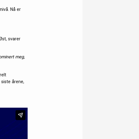
nivå. Nå er
Øst, svarer
nominert meg,
relt
 siste årene,