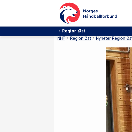
Region Øst
NHF
Region Øst
Nyheter Region Øs