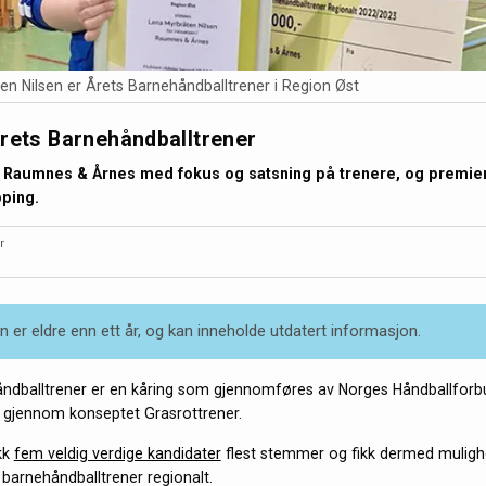
en Nilsen er Årets Barnehåndballtrener i Region Øst
rets Barnehåndballtrener
r Raumnes & Årnes med fokus og satsning på trenere, og premien
pping.
r
 er eldre enn ett år, og kan inneholde utdatert informasjon.
ndballtrener er en kåring som gjennomføres av Norges Håndballforb
 gjennom konseptet Grasrottrener.
ikk
fem veldig verdige kandidater
flest stemmer og fikk dermed mulighet
s barnehåndballtrener regionalt.