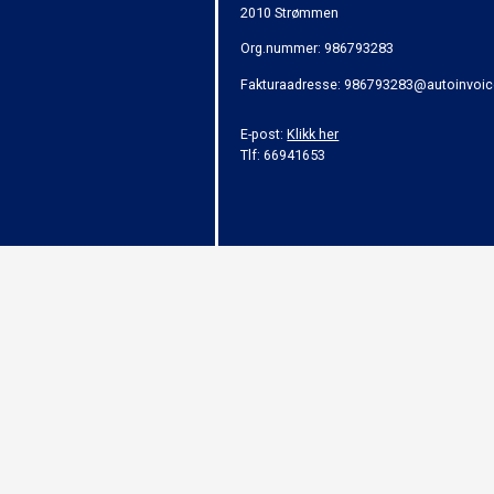
2010 Strømmen
Org.nummer: 986793283
Fakturaadresse: 986793283@autoinvoic
E-post:
Klikk her
Tlf: 66941653