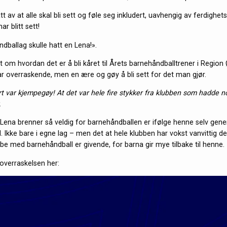
t av at alle skal bli sett og føle seg inkludert, uavhengig av ferdighets
r blitt sett!
dballag skulle hatt en Lena!».
 om hvordan det er å bli kåret til Årets barnehåndballtrener i Region 
ar overraskende, men en ære og gøy å bli sett for det man gjør.
ert var kjempegøy! At det var hele fire stykker fra klubben som hadde 
.
t Lena brenner så veldig for barnehåndballen er ifølge henne selv gene
 Ikke bare i egne lag – men det at hele klubben har vokst vanvittig de
bbe med barnehåndball er givende, for barna gir mye tilbake til henne.
 overraskelsen her: