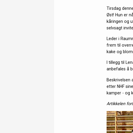
Tirsdag denne
Øst! Hun er n
kåringen og u
selvsagt invi
Leder i Raumn
frem til over
kake og bloms
I tillegg til 
anbefales å br
Beskrivelsen 
etter NHF sine
kamper - og k
Artikkelen for