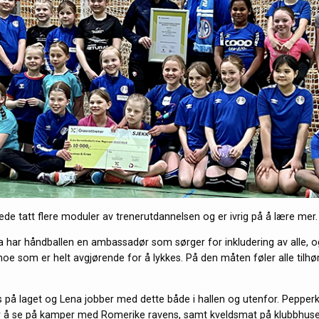
ede tatt flere moduler av trenerutdannelsen og er ivrig på å lære mer.
har håndballen en ambassadør som sørger for inkludering av alle, 
noe som er helt avgjørende for å lykkes. På den måten føler alle tilhø
ves på laget og Lena jobber med dette både i hallen og utenfor. Peppe
or å se på kamper med Romerike ravens, samt kveldsmat på klubbhuse