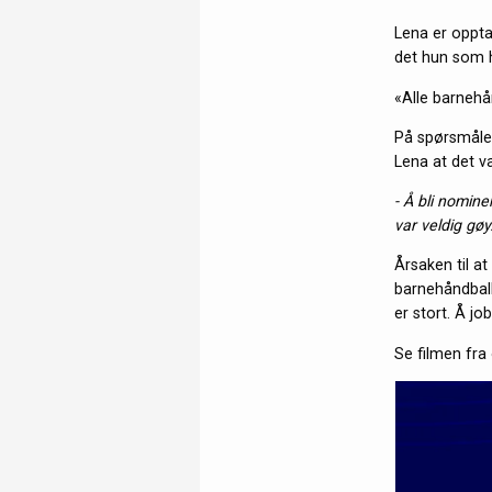
Lena er opptat
det hun som ha
«Alle barnehån
På spørsmålet
Lena at det v
- Å bli nomin
var veldig gøy
Årsaken til a
barnehåndball.
er stort. Å jo
Se filmen fra