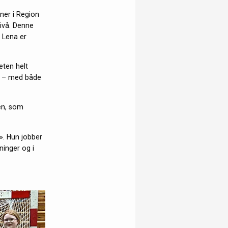
ner i Region
nivå. Denne
. Lena er
eten helt
nt – med både
ben, som
». Hun jobber
ninger og i