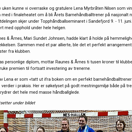
 uken kunne vi overraske og gratulere Lena Myrbråten Nilsen som vin
å med i finaleheatet om å bli Årets Barnehåndballtrener på nasjonalt 
tdelingen skjer under Topphåndballseminaret i Sandefjord 9. - 11. juni
tert med opphold under hele helgen.
es & Årnes, Mari Sundet Johnsen, hadde klart å holde på hemmeligh
rekkelsen. Sammen med et par allierte, ble det et perfekt arrangeme
ter fra klubben.
Lenas personlige diplom, mottar Raunes & Årnes ti tusen kroner til klub
uke premien til fortsatt investering av trenerne.
av Lena er som «tatt ut ifra boken om en perfekt barnehåndballtrener
 verdier i praksis. Her er søkelyset på godt mestringsmiljø både på tre
rydrer det hele med masse håndballglede.
tsetter under bildet