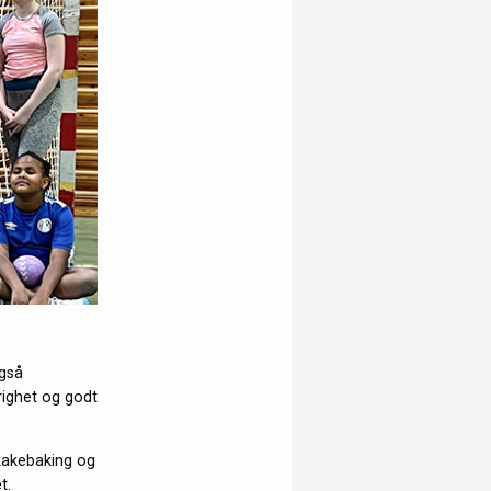
også
righet og godt
rkakebaking og
t.