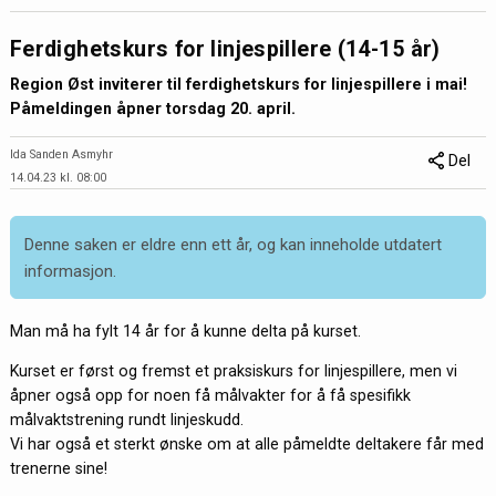
Ferdighetskurs for linjespillere (14-15 år)
Region Øst inviterer til ferdighetskurs for linjespillere i mai!
Påmeldingen åpner torsdag 20. april.
Ida Sanden Asmyhr
Del
14.04.23 kl. 08:00
Denne saken er eldre enn ett år, og kan inneholde utdatert
informasjon.
Man må ha fylt 14 år for å kunne delta på kurset.
Kurset er først og fremst et praksiskurs for linjespillere, men vi
åpner også opp for noen få målvakter for å få spesifikk
målvaktstrening rundt linjeskudd.
Vi har også et sterkt ønske om at alle påmeldte deltakere får med
trenerne sine!