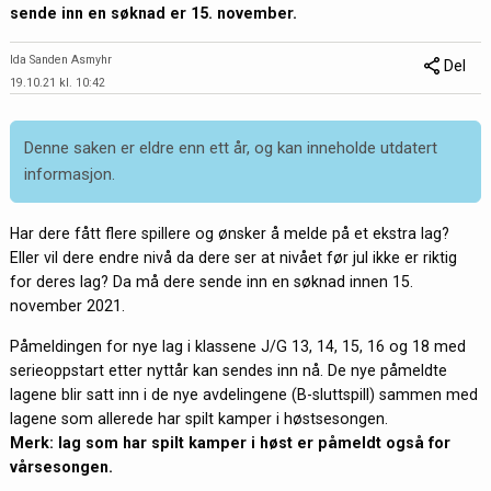
sende inn en søknad er 15. november.
Ida Sanden Asmyhr
Del
19.10.21 kl. 10:42
Denne saken er eldre enn ett år, og kan inneholde utdatert
informasjon.
Har dere fått flere spillere og ønsker å melde på et ekstra lag?
Eller vil dere endre nivå da dere ser at nivået før jul ikke er riktig
for deres lag? Da må dere sende inn en søknad innen 15.
november 2021.
Påmeldingen for nye lag i klassene J/G 13, 14, 15, 16 og 18 med
serieoppstart etter nyttår kan sendes inn nå. De nye påmeldte
lagene blir satt inn i de nye avdelingene (B-sluttspill) sammen med
lagene som allerede har spilt kamper i høstsesongen.
Merk: lag som har spilt kamper i høst er påmeldt også for
vårsesongen.