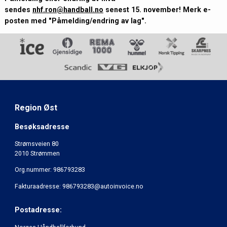
sendes
nhf.ron@handball.no
senest 15. november! Merk e-
posten med "Påmelding/endring av lag".
Region Øst
Besøksadresse
Strømsveien 80
2010 Strømmen
Org.nummer: 986793283
Fakturaadresse: 986793283@autoinvoice.no
Postadresse: