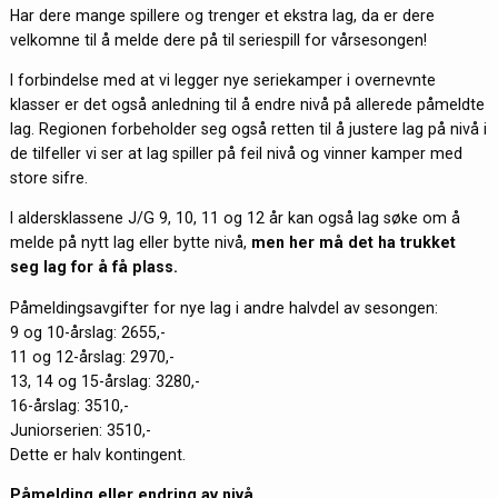
Har dere mange spillere og trenger et ekstra lag, da er dere
velkomne til å melde dere på til seriespill for vårsesongen!
I forbindelse med at vi legger nye seriekamper i overnevnte
klasser er det også anledning til å endre nivå på allerede påmeldte
lag. Regionen forbeholder seg også retten til å justere lag på nivå i
de tilfeller vi ser at lag spiller på feil nivå og vinner kamper med
store sifre.
I aldersklassene J/G 9, 10, 11 og 12 år kan også lag søke om å
melde på nytt lag eller bytte nivå,
men her må det ha trukket
seg lag for å få plass.
Påmeldingsavgifter for nye lag i andre halvdel av sesongen:
9 og 10-årslag: 2655,-
11 og 12-årslag: 2970,-
13, 14 og 15-årslag: 3280,-
16-årslag: 3510,-
Juniorserien: 3510,-
Dette er halv kontingent.
Påmelding eller endring av nivå