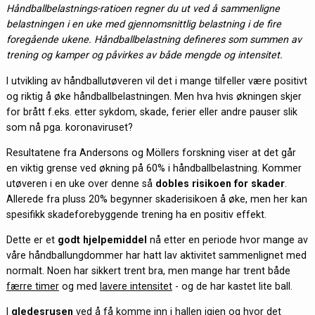
Håndballbelastnings-ratioen regner du ut ved å sammenligne
belastningen i en uke med gjennomsnittlig belastning i de fire
foregående ukene. Håndballbelastning defineres som summen av
trening og kamper og påvirkes av både mengde og intensitet.
I utvikling av håndballutøveren vil det i mange tilfeller være positivt
og riktig å øke håndballbelastningen. Men hva hvis økningen skjer
for brått f.eks. etter sykdom, skade, ferier eller andre pauser slik
som nå pga. koronaviruset?
Resultatene fra Andersons og Möllers forskning viser at det går
en viktig grense ved økning på 60% i håndballbelastning. Kommer
utøveren i en uke over denne så
dobles risikoen for skader
.
Allerede fra pluss 20% begynner skaderisikoen å øke, men her kan
spesifikk skadeforebyggende trening ha en positiv effekt.
Dette er et
godt hjelpemiddel
nå etter en periode hvor mange av
våre håndballungdommer har hatt lav aktivitet sammenlignet med
normalt. Noen har sikkert trent bra, men mange har trent både
færre timer
og med
lavere intensitet
- og de har kastet lite ball.
I
gledesrusen
ved å få komme inn i hallen igjen og hvor det