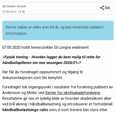
Ida Sanden Asmyhr
Del
11.05.20 kl. 13:42
Denne saken er eldre enn ett år, og kan inneholde utdatert
informasjon.
07.05.2020 holdt trenerutvikler Eli Longva webinaret:
«Fysisk trening - Hvordan legger du best mulig til rette for
håndballspilleren inn mot sesongen 2020/21»?
Her får du foredraget oppsummert og tilgang til
dokumentasjonen som ble benyttet.
Foredraget tok utgangspunkt i resultater fra forskning publisert av
Andersson og Möller ved
Senter for idrettsskadeforskning
.
Resultatene gir oss et tydelig bilde av hvordan skaderisikoen øker
ved brå økning i håndballbelastning og introduserer et forholdstall
håndballbelastnings-ratio
som vi som trenere kan styre etter.