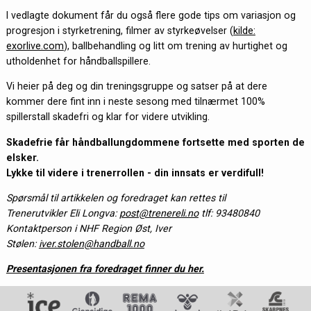
I vedlagte dokument får du også flere gode tips om variasjon og
progresjon i styrketrening, filmer av styrkeøvelser (
kilde:
exorlive.com
), ballbehandling og litt om trening av hurtighet og
utholdenhet for håndballspillere.
Vi heier på deg og din treningsgruppe og satser på at dere
kommer dere fint inn i neste sesong med tilnærmet 100%
spillerstall skadefri og klar for videre utvikling.
Skadefrie får håndballungdommene fortsette med sporten de
elsker.
Lykke til videre i trenerrollen - din innsats er verdifull!
Spørsmål til artikkelen og foredraget kan rettes til
Trenerutvikler Eli Longva:
post@trenereli.no
tlf: 93480840
Kontaktperson i NHF Region Øst, Iver
Stølen:
iver.stolen@handball.no
Presentasjonen fra foredraget finner du her.