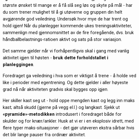
største ønsket til mange er å få slå seg løs og skyte på mål - har
du som trener mulighet til å gi utøverne og gruppen din helt
avgjørende god veiledning. Undersøk hvor mye de har trent og
hold igjen! Når du planlegger kommende ukes treningsaktiviteter,
sammenlign med gjennomsnittet av de fire foregående, dvs. bruk
håndballbelastnings-ratioen aktivt og sats på stor variasjon.
Det samme gjelder når vi forhåpentligvis skal i gang med vanlig
aktivitet igjen til høsten -
bruk dette forholdstallet i
planleggingen
.
Foredraget ga veiledning i hva som er viktigst å trene - å holde ved
like i perioder med egentrening. Og dette gjelder i aller høyeste
grad nå når aktiviteten gradvis skal bygges opp igjen.
Her skiller kast seg ut - hold oppe mengden kast og legg inn maks
kast; altså skudd (gjerne på vegg el.l.) og langkast. Sjekk ut
«pyramide»-metodikken
introdusert i foredraget både for
skulder og for knær/ankler. Husk at vi er i en eksplosiv idrett, med
flere typer maks-situasjoner - det gjør utøveren ekstra sårbar hvis
det blir lange pauser fra ordinær aktivitet.