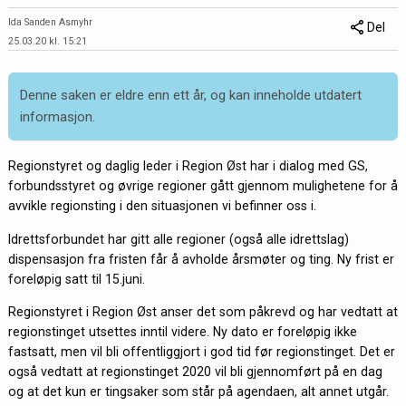
Ida Sanden Asmyhr
Del
25.03.20 kl. 15:21
Denne saken er eldre enn ett år, og kan inneholde utdatert
informasjon.
Regionstyret og daglig leder i Region Øst har i dialog med GS,
forbundsstyret og øvrige regioner gått gjennom mulighetene for å
avvikle regionsting i den situasjonen vi befinner oss i.
Idrettsforbundet har gitt alle regioner (også alle idrettslag)
dispensasjon fra fristen får å avholde årsmøter og ting. Ny frist er
foreløpig satt til 15.juni.
Regionstyret i Region Øst anser det som påkrevd og har vedtatt at
regionstinget utsettes inntil videre. Ny dato er foreløpig ikke
fastsatt, men vil bli offentliggjort i god tid før regionstinget. Det er
også vedtatt at regionstinget 2020 vil bli gjennomført på en dag
og at det kun er tingsaker som står på agendaen, alt annet utgår.