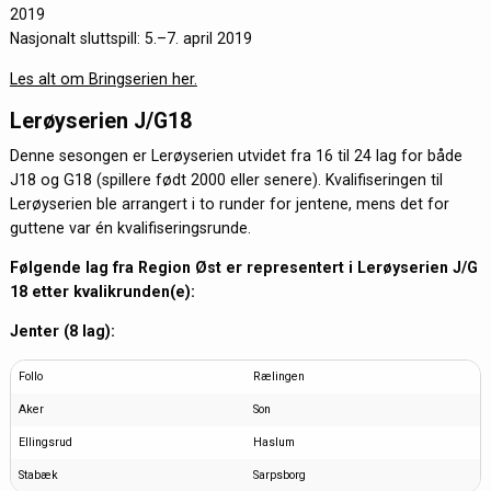
2019
Nasjonalt sluttspill: 5.–7. april 2019
Les alt om Bringserien her.
Lerøyserien J/G18
Denne sesongen er Lerøyserien utvidet fra 16 til 24 lag for både
J18 og G18 (spillere født 2000 eller senere). Kvalifiseringen til
Lerøyserien ble arrangert i to runder for jentene, mens det for
guttene var én kvalifiseringsrunde.
Følgende lag fra Region Øst er representert i Lerøyserien J/G
18 etter kvalikrunden(e):
Jenter (8 lag):
Follo
Rælingen
Aker
Son
Ellingsrud
Haslum
Stabæk
Sarpsborg