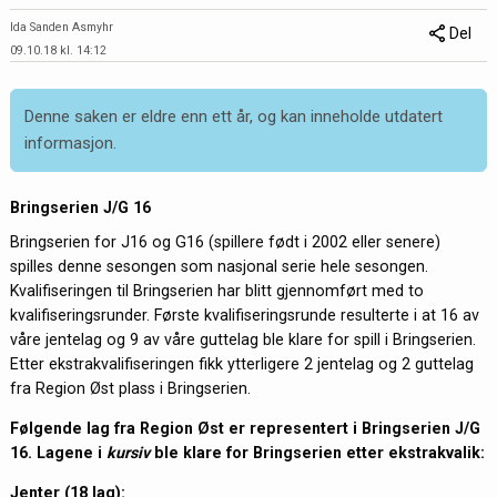
Ida Sanden Asmyhr
Del
09.10.18 kl. 14:12
Denne saken er eldre enn ett år, og kan inneholde utdatert
informasjon.
Bringserien J/G 16
Bringserien for J16 og G16 (spillere født i 2002 eller senere)
spilles denne sesongen som nasjonal serie hele sesongen.
Kvalifiseringen til Bringserien har blitt gjennomført med to
kvalifiseringsrunder. Første kvalifiseringsrunde resulterte i at 16 av
våre jentelag og 9 av våre guttelag ble klare for spill i Bringserien.
Etter ekstrakvalifiseringen fikk ytterligere 2 jentelag og 2 guttelag
fra Region Øst plass i Bringserien.
Følgende lag fra Region Øst er representert i Bringserien J/G
16. Lagene i
kursiv
ble klare for Bringserien etter ekstrakvalik:
Jenter (18 lag):