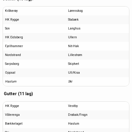
Kråkerøy
Lørenskog
HK Rygge
Stabæk
Son
Langhus
HK Eidsberg
Ullern
Fjellhammer
Nit-Hak
Nordstrand
Lillestrøm
Sarpsborg
Skiptvet
Oppsal
Ull/Kisa
Haslum
Ski
Gutter (11 lag)
HK Rygge
Vestby
Vålerenga
Drøbak/Frogn
Bækkelaget
Haslum