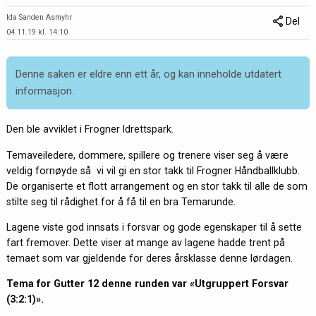
Ida Sanden Asmyhr
Del
04.11.19 kl. 14:10
Denne saken er eldre enn ett år, og kan inneholde utdatert
informasjon.
Den ble avviklet i Frogner Idrettspark.
Temaveiledere, dommere, spillere og trenere viser seg å være
veldig fornøyde så vi vil gi en stor takk til Frogner Håndballklubb.
De organiserte et flott arrangement og en stor takk til alle de som
stilte seg til rådighet for å få til en bra Temarunde.
Lagene viste god innsats i forsvar og gode egenskaper til å sette
fart fremover. Dette viser at mange av lagene hadde trent på
temaet som var gjeldende for deres årsklasse denne lørdagen.
Tema for Gutter 12 denne runden var «Utgruppert Forsvar
(3:2:1)».