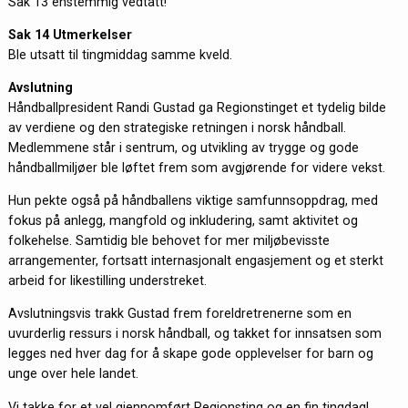
Sak 13 enstemmig vedtatt!
Sak 14 Utmerkelser
Ble utsatt til tingmiddag samme kveld.
Avslutning
Håndballpresident Randi Gustad ga Regionstinget et tydelig bilde
av verdiene og den strategiske retningen i norsk håndball.
Medlemmene står i sentrum, og utvikling av trygge og gode
håndballmiljøer ble løftet frem som avgjørende for videre vekst.
Hun pekte også på håndballens viktige samfunnsoppdrag, med
fokus på anlegg, mangfold og inkludering, samt aktivitet og
folkehelse. Samtidig ble behovet for mer miljøbevisste
arrangementer, fortsatt internasjonalt engasjement og et sterkt
arbeid for likestilling understreket.
Avslutningsvis trakk Gustad frem foreldretrenerne som en
uvurderlig ressurs i norsk håndball, og takket for innsatsen som
legges ned hver dag for å skape gode opplevelser for barn og
unge over hele landet.
Vi takke for et vel gjennomført Regionsting og en fin tingdag!