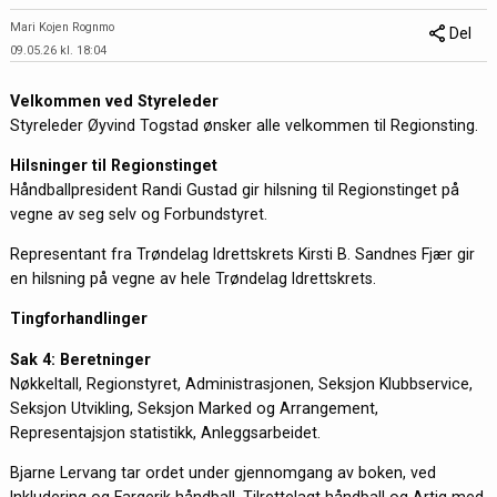
Mari Kojen Rognmo
Del
09.05.26 kl. 18:04
Velkommen ved Styreleder
Styreleder Øyvind Togstad ønsker alle velkommen til Regionsting.
Hilsninger til Regionstinget
Håndballpresident Randi Gustad gir hilsning til Regionstinget på
vegne av seg selv og Forbundstyret.
Representant fra Trøndelag Idrettskrets Kirsti B. Sandnes Fjær gir
en hilsning på vegne av hele Trøndelag Idrettskrets.
Tingforhandlinger
Sak 4: Beretninger
Nøkkeltall, Regionstyret, Administrasjonen, Seksjon Klubbservice,
Seksjon Utvikling, Seksjon Marked og Arrangement,
Representajsjon statistikk, Anleggsarbeidet.
Bjarne Lervang tar ordet under gjennomgang av boken, ved
Inkludering og Fargerik håndball, Tilrettelagt håndball og Artig med