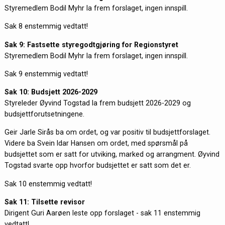
Styremedlem Bodil Myhr la frem forslaget, ingen innspill.
Sak 8 enstemmig vedtatt!
Sak 9: Fastsette styregodtgjøring for Regionstyret
Styremedlem Bodil Myhr la frem forslaget, ingen innspill.
Sak 9 enstemmig vedtatt!
Sak 10: Budsjett 2026-2029
Styreleder Øyvind Togstad la frem budsjett 2026-2029 og
budsjettforutsetningene.
Geir Jarle Sirås ba om ordet, og var positiv til budsjettforslaget.
Videre ba Svein Idar Hansen om ordet, med spørsmål på
budsjettet som er satt for utviking, marked og arrangment. Øyvind
Togstad svarte opp hvorfor budsjettet er satt som det er.
Sak 10 enstemmig vedtatt!
Sak 11: Tilsette revisor
Dirigent Guri Aarøen leste opp forslaget - sak 11 enstemmig
vedtatt!