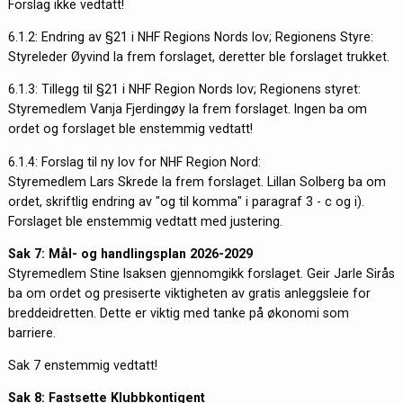
Forslag ikke vedtatt!
6.1.2: Endring av §21 i NHF Regions Nords lov; Regionens Styre:
Styreleder Øyvind la frem forslaget, deretter ble forslaget trukket.
6.1.3: Tillegg til §21 i NHF Region Nords lov; Regionens styret:
Styremedlem Vanja Fjerdingøy la frem forslaget. Ingen ba om
ordet og forslaget ble enstemmig vedtatt!
6.1.4: Forslag til ny lov for NHF Region Nord:
Styremedlem Lars Skrede la frem forslaget. Lillan Solberg ba om
ordet, skriftlig endring av "og til komma" i paragraf 3 - c og i).
Forslaget ble enstemmig vedtatt med justering.
Sak 7: Mål- og handlingsplan 2026-2029
Styremedlem Stine Isaksen gjennomgikk forslaget. Geir Jarle Sirås
ba om ordet og presiserte viktigheten av gratis anleggsleie for
breddeidretten. Dette er viktig med tanke på økonomi som
barriere.
Sak 7 enstemmig vedtatt!
Sak 8: Fastsette Klubbkontigent