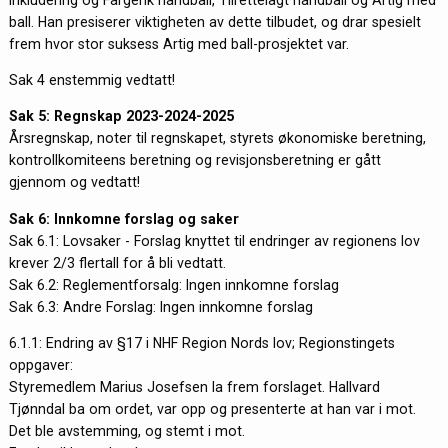
ball. Han presiserer viktigheten av dette tilbudet, og drar spesielt
frem hvor stor suksess Artig med ball-prosjektet var.
Sak 4 enstemmig vedtatt!
Sak 5: Regnskap 2023-2024-2025
Årsregnskap, noter til regnskapet, styrets økonomiske beretning,
kontrollkomiteens beretning og revisjonsberetning er gått
gjennom og vedtatt!
Sak 6: Innkomne forslag og saker
Sak 6.1: Lovsaker - Forslag knyttet til endringer av regionens lov
krever 2/3 flertall for å bli vedtatt.
Sak 6.2: Reglementforsalg: Ingen innkomne forslag
Sak 6.3: Andre Forslag: Ingen innkomne forslag
6.1.1: Endring av §17 i NHF Region Nords lov; Regionstingets
oppgaver:
Styremedlem Marius Josefsen la frem forslaget. Hallvard
Tjønndal ba om ordet, var opp og presenterte at han var i mot.
Det ble avstemming, og stemt i mot.