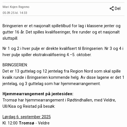
Mari Kojen Rognmo
Del
05.09.25 kl. 14:33
Bringserien er et nasjonalt spilletilbud for lag i klassene jenter og
gutter 16 år. Det spilles kvalifiseringer, fire runder og et nasjonalt
sluttspill.
Nr 1 og 2 i hver pulje er direkte kvalifisert til Bringserien. Nr 3 og 4 i
hver pulje spiller ekstrakvalifisering 4.–5. oktober.
BRINGSERIEN:
Det er 13 guttelag og 12 jentelag fra Region Nord som skal spille
kvalik runde i Bringserien kommende helg. Av disse lagene er det 1
jentelag, og 3 guttelag som har hjemmearrangement.
Hjemmearrangement på jentesiden:
Tromsø har hjemmearrangement i Rødtindhallen, med Veldre,
Ull/Kisa og Reistad på besøk:
Lørdag 6. september 2025
Kl. 12:00
Tromsø
- Veldre