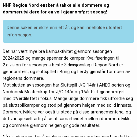
NHF Region Nord ønsker å takke alle dommere og
dommerutviklere for en vell gjennomført sesong!
Denne saken er eldre enn ett år, og kan inneholde utdatert
informasjon.
Det har vært mye bra kampaktivitet gjennom sesongen
2024/2025 og mange spennende kamper. Kvalifiseringen til
2.divisjon for sesongens beste 3.divisjonslag i Region Nord er
gjennomført, og sluttspillet i Bring og Lerøy gjenstår for noen av
regionens dommere.
Mot slutten av sesongen har Sluttspill J/G 14år i ANEO-serien og
Nordnorsk Mesterskap for J/G 14år og 16år blitt gjennomført
med #Verdiløftet i fokus. Mange unge dommere fikk utfordre seg
på sluttspillkamper og stod på gjennom helgen med solid innsats.
Dommerutviklere var også til stede på disse arrangementene, og
det var spesielt artig å se at samarbeidet mellom dommerutvikler
og dommere gjennom helgen gir gode resultater.
Nå er tiden inne for å evaluere sesongen som har vært, og tid for