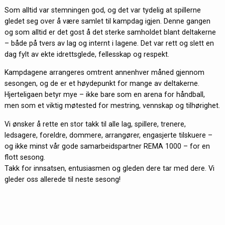
Som alltid var stemningen god, og det var tydelig at spillerne
gledet seg over å være samlet til kampdag igjen. Denne gangen
og som alltid er det gost å det sterke samholdet blant deltakerne
– både på tvers av lag og internt i lagene. Det var rett og slett en
dag fylt av ekte idrettsglede, fellesskap og respekt.
Kampdagene arrangeres omtrent annenhver måned gjennom
sesongen, og de er et høydepunkt for mange av deltakerne.
Hjerteligaen betyr mye – ikke bare som en arena for håndball,
men som et viktig møtested for mestring, vennskap og tilhørighet.
Vi ønsker å rette en stor takk til alle lag, spillere, trenere,
ledsagere, foreldre, dommere, arrangører, engasjerte tilskuere –
og ikke minst vår gode samarbeidspartner REMA 1000 – for en
flott sesong.
Takk for innsatsen, entusiasmen og gleden dere tar med dere. Vi
gleder oss allerede til neste sesong!