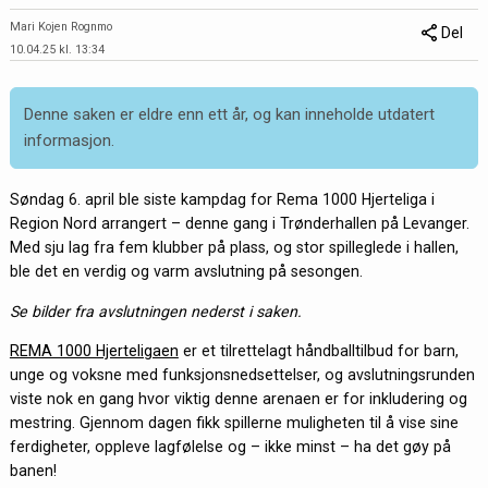
Mari Kojen Rognmo
Del
10.04.25 kl. 13:34
Denne saken er eldre enn ett år, og kan inneholde utdatert
informasjon.
Søndag 6. april ble siste kampdag for Rema 1000 Hjerteliga i
Region Nord arrangert – denne gang i Trønderhallen på Levanger.
Med sju lag fra fem klubber på plass, og stor spilleglede i hallen,
ble det en verdig og varm avslutning på sesongen.
Se bilder fra avslutningen nederst i saken.
REMA 1000 Hjerteligaen
er et tilrettelagt håndballtilbud for barn,
unge og voksne med funksjonsnedsettelser, og avslutningsrunden
viste nok en gang hvor viktig denne arenaen er for inkludering og
mestring. Gjennom dagen fikk spillerne muligheten til å vise sine
ferdigheter, oppleve lagfølelse og – ikke minst – ha det gøy på
banen!