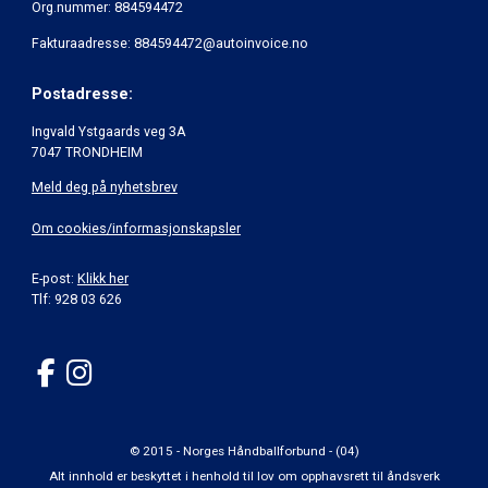
Org.nummer: 884594472
Fakturaadresse: 884594472@autoinvoice.no
Postadresse:
Ingvald Ystgaards veg 3A
7047 TRONDHEIM
Meld deg på nyhetsbrev
Om cookies/informasjonskapsler
E-post:
Klikk her
Tlf: 928 03 626
© 2015 - Norges Håndballforbund - (04)
Alt innhold er beskyttet i henhold til lov om opphavsrett til åndsverk