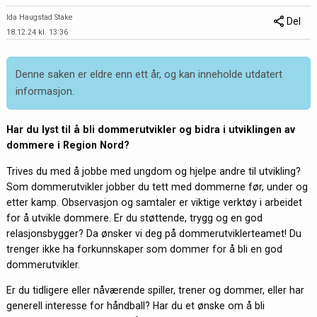
Ida Haugstad Stake
Del
18.12.24 kl. 13:36
Denne saken er eldre enn ett år, og kan inneholde utdatert
informasjon.
Har du lyst til å bli dommerutvikler og bidra i utviklingen av
dommere i Region Nord?
Trives du med å jobbe med ungdom og hjelpe andre til utvikling?
Som dommerutvikler jobber du tett med dommerne før, under og
etter kamp. Observasjon og samtaler er viktige verktøy i arbeidet
for å utvikle dommere. Er du støttende, trygg og en god
relasjonsbygger? Da ønsker vi deg på dommerutviklerteamet! Du
trenger ikke ha forkunnskaper som dommer for å bli en god
dommerutvikler.
Er du tidligere eller nåværende spiller, trener og dommer, eller har
generell interesse for håndball? Har du et ønske om å bli