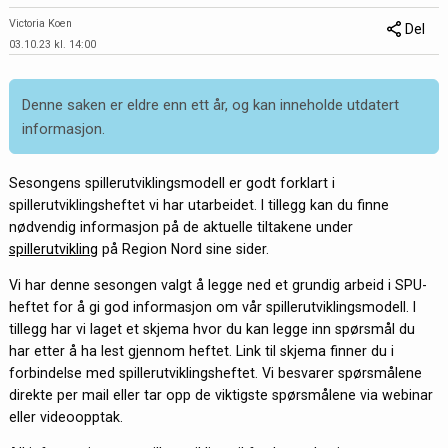
Victoria Koen
Del
03.10.23 kl. 14:00
Denne saken er eldre enn ett år, og kan inneholde utdatert
informasjon.
Sesongens spillerutviklingsmodell er godt forklart i
spillerutviklingsheftet vi har utarbeidet. I tillegg kan du finne
nødvendig informasjon på de aktuelle tiltakene under
spillerutvikling
på Region Nord sine sider.
Vi har denne sesongen valgt å legge ned et grundig arbeid i SPU-
heftet for å gi god informasjon om vår spillerutviklingsmodell. I
tillegg har vi laget et skjema hvor du kan legge inn spørsmål du
har etter å ha lest gjennom heftet. Link til skjema finner du i
forbindelse med spillerutviklingsheftet. Vi besvarer spørsmålene
direkte per mail eller tar opp de viktigste spørsmålene via webinar
eller videoopptak.