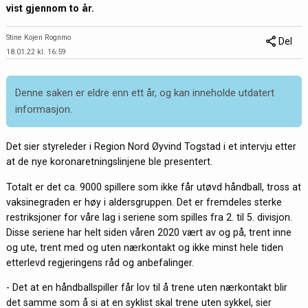
vist gjennom to år.
Stine Kojen Rognmo
Del
18.01.22 kl. 16:59
Denne saken er eldre enn ett år, og kan inneholde utdatert
informasjon.
Det sier styreleder i Region Nord Øyvind Togstad i et intervju etter
at de nye koronaretningslinjene ble presentert.
Totalt er det ca. 9000 spillere som ikke får utøvd håndball, tross at
vaksinegraden er høy i aldersgruppen. Det er fremdeles sterke
restriksjoner for våre lag i seriene som spilles fra 2. til 5. divisjon.
Disse seriene har helt siden våren 2020 vært av og på, trent inne
og ute, trent med og uten nærkontakt og ikke minst hele tiden
etterlevd regjeringens råd og anbefalinger.
- Det at en håndballspiller får lov til å trene uten nærkontakt blir
det samme som å si at en syklist skal trene uten sykkel, sier