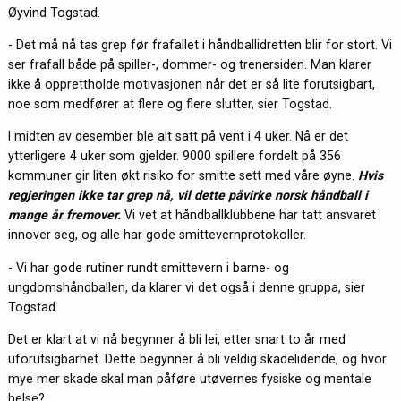
Øyvind Togstad.
- Det må nå tas grep før frafallet i håndballidretten blir for stort. Vi
ser frafall både på spiller-, dommer- og trenersiden. Man klarer
ikke å opprettholde motivasjonen når det er så lite forutsigbart,
noe som medfører at flere og flere slutter, sier Togstad.
I midten av desember ble alt satt på vent i 4 uker. Nå er det
ytterligere 4 uker som gjelder. 9000 spillere fordelt på 356
kommuner gir liten økt risiko for smitte sett med våre øyne.
Hvis
regjeringen ikke tar grep nå, vil dette påvirke norsk håndball i
mange år fremover.
Vi vet at håndballklubbene har tatt ansvaret
innover seg, og alle har gode smittevernprotokoller.
- Vi har gode rutiner rundt smittevern i barne- og
ungdomshåndballen, da klarer vi det også i denne gruppa, sier
Togstad.
Det er klart at vi nå begynner å bli lei, etter snart to år med
uforutsigbarhet. Dette begynner å bli veldig skadelidende, og hvor
mye mer skade skal man påføre utøvernes fysiske og mentale
helse?