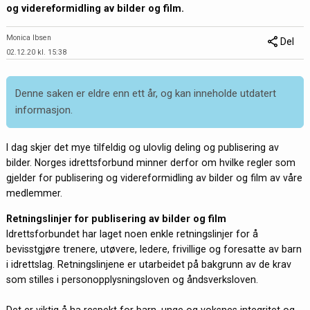
og videreformidling av bilder og film.
Monica Ibsen
Del
02.12.20 kl. 15:38
Denne saken er eldre enn ett år, og kan inneholde utdatert
informasjon.
I dag skjer det mye tilfeldig og ulovlig deling og publisering av
bilder. Norges idrettsforbund minner derfor om hvilke regler som
gjelder for publisering og videreformidling av bilder og film av våre
medlemmer.
Retningslinjer for publisering av bilder og film
Idrettsforbundet har laget noen enkle retningslinjer for å
bevisstgjøre trenere, utøvere, ledere, frivillige og foresatte av barn
i idrettslag. Retningslinjene er utarbeidet på bakgrunn av de krav
som stilles i personopplysningsloven og åndsverksloven.
Det er viktig å ha respekt for barn, unge og voksnes integritet og