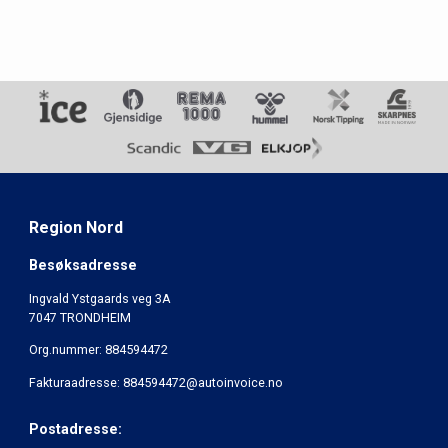
Region Nord
Besøksadresse
Ingvald Ystgaards veg 3A
7047 TRONDHEIM
Org.nummer: 884594472
Fakturaadresse: 884594472@autoinvoice.no
Postadresse: