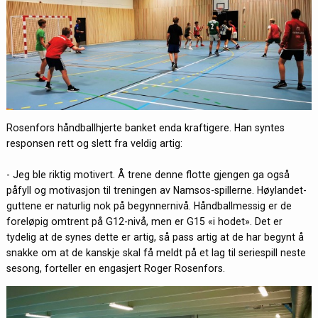
Rosenfors håndballhjerte banket enda kraftigere. Han syntes
responsen rett og slett fra veldig artig:
- Jeg ble riktig motivert. Å trene denne flotte gjengen ga også
påfyll og motivasjon til treningen av Namsos-spillerne. Høylandet-
guttene er naturlig nok på begynnernivå. Håndballmessig er de
foreløpig omtrent på G12-nivå, men er G15 «i hodet». Det er
tydelig at de synes dette er artig, så pass artig at de har begynt å
snakke om at de kanskje skal få meldt på et lag til seriespill neste
sesong, forteller en engasjert Roger Rosenfors.