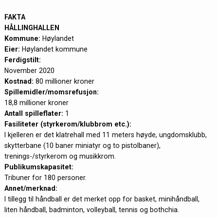
FAKTA
HÅLLINGHALLEN
Kommune:
Høylandet
Eier:
Høylandet kommune
Ferdigstilt:
November 2020
Kostnad:
80 millioner kroner
Spillemidler/momsrefusjon:
18,8 millioner kroner
Antall spilleflater:
1
Fasiliteter (styrkerom/klubbrom etc.):
I kjelleren er det klatrehall med 11 meters høyde, ungdomsklubb,
skytterbane (10 baner miniatyr og to pistolbaner),
trenings-/styrkerom og musikkrom.
Publikumskapasitet:
Tribuner for 180 personer.
Annet/merknad:
I tillegg til håndball er det merket opp for basket, minihåndball,
liten håndball, badminton, volleyball, tennis og bothchia.