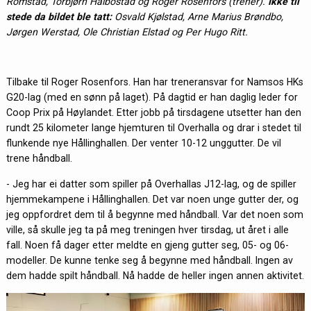
Romstad, Torbjørn Halbostad og Roger Rosenfors (trener).
Ikke til
stede da bildet ble tatt:
Osvald Kjølstad, Arne Marius Brøndbo,
Jørgen Werstad, Ole Christian Elstad og Per Hugo Ritt.
Tilbake til Roger Rosenfors. Han har treneransvar for Namsos HKs
G20-lag (med en sønn på laget). På dagtid er han daglig leder for
Coop Prix på Høylandet. Etter jobb på tirsdagene utsetter han den
rundt 25 kilometer lange hjemturen til Overhalla og drar i stedet til
flunkende nye Hållinghallen. Der venter 10-12 unggutter. De vil
trene håndball.
- Jeg har ei datter som spiller på Overhallas J12-lag, og de spiller
hjemmekampene i Hållinghallen. Det var noen unge gutter der, og
jeg oppfordret dem til å begynne med håndball. Var det noen som
ville, så skulle jeg ta på meg treningen hver tirsdag, ut året i alle
fall. Noen få dager etter meldte en gjeng gutter seg, 05- og 06-
modeller. De kunne tenke seg å begynne med håndball. Ingen av
dem hadde spilt håndball. Nå hadde de heller ingen annen aktivitet.