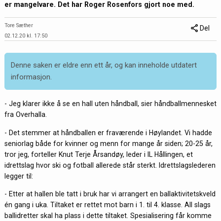
er mangelvare. Det har Roger Rosenfors gjort noe med.
Tore Sæther
Del
02.12.20 kl. 17:50
Denne saken er eldre enn ett år, og kan inneholde utdatert
informasjon.
- Jeg klarer ikke å se en hall uten håndball, sier håndballmennesket
fra Overhalla.
- Det stemmer at håndballen er fraværende i Høylandet. Vi hadde
seniorlag både for kvinner og menn for mange år siden; 20-25 år,
tror jeg, forteller Knut Terje Årsandøy, leder i IL Hållingen, et
idrettslag hvor ski og fotball allerede står sterkt. Idrettslagslederen
legger til:
- Etter at hallen ble tatt i bruk har vi arrangert en ballaktivitetskveld
én gang i uka. Tiltaket er rettet mot barn i 1. til 4. klasse. All slags
ballidretter skal ha plass i dette tiltaket. Spesialisering får komme