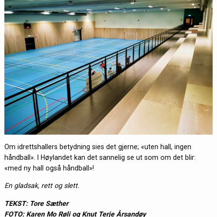
Om idrettshallers betydning sies det gjerne; «uten hall, ingen
håndball». I Høylandet kan det sannelig se ut som om det blir:
«med ny hall også håndball»!
En gladsak, rett og slett.
TEKST: Tore Sæther
FOTO: Karen Mo Røli og Knut Terje Årsandøy