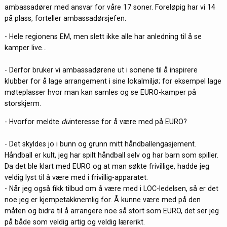
ambassadører med ansvar for våre 17 soner. Foreløpig har vi 14
på plass, forteller ambassadørsjefen.
- Hele regionens EM, men slett ikke alle har anledning til å se
kamper live...
- Derfor bruker vi ambassadørene ut i sonene til å inspirere
klubber for å lage arrangement i sine lokalmiljø; for eksempel lage
møteplasser hvor man kan samles og se EURO-kamper på
storskjerm.
- Hvorfor meldte
du
interesse for å være med på EURO?
- Det skyldes jo i bunn og grunn mitt håndballengasjement.
Håndball er kult, jeg har spilt håndball selv og har barn som spiller.
Da det ble klart med EURO og at man søkte frivillige, hadde jeg
veldig lyst til å være med i frivillig-apparatet.
- Når jeg også fikk tilbud om å være med i LOC-ledelsen, så er det
noe jeg er kjempetakknemlig for. Å kunne være med på den
måten og bidra til å arrangere noe så stort som EURO, det ser jeg
på både som veldig artig og veldig lærerikt.