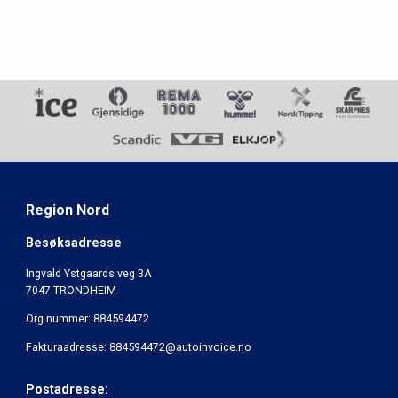
Region Nord
Besøksadresse
Ingvald Ystgaards veg 3A
7047 TRONDHEIM
Org.nummer: 884594472
Fakturaadresse: 884594472@autoinvoice.no
Postadresse: