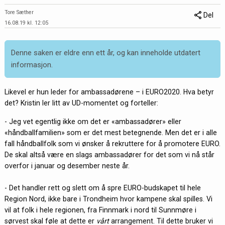
Tore Sæther
Del
16.08.19 kl. 12:05
Denne saken er eldre enn ett år, og kan inneholde utdatert
informasjon.
Likevel er hun leder for ambassadørene – i EURO2020. Hva betyr
det? Kristin ler litt av UD-momentet og forteller:
- Jeg vet egentlig ikke om det er «ambassadører» eller
«håndballfamilien» som er det mest betegnende. Men det er i alle
fall håndballfolk som vi ønsker å rekruttere for å promotere EURO.
De skal altså være en slags ambassadører for det som vi nå står
overfor i januar og desember neste år.
- Det handler rett og slett om å spre EURO-budskapet til hele
Region Nord, ikke bare i Trondheim hvor kampene skal spilles. Vi
vil at folk i hele regionen, fra Finnmark i nord til Sunnmøre i
sørvest skal føle at dette er
vårt
arrangement. Til dette bruker vi