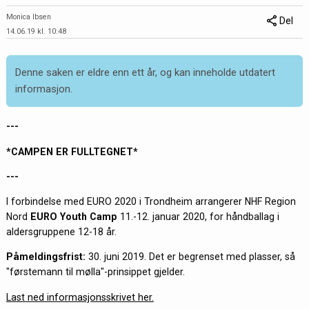
Monica Ibsen
Del
14.06.19 kl. 10:48
Denne saken er eldre enn ett år, og kan inneholde utdatert
informasjon.
---
*CAMPEN ER FULLTEGNET*
---
I forbindelse med EURO 2020 i Trondheim arrangerer NHF Region
Nord
EURO Youth Camp
11.-12. januar 2020, for håndballag i
aldersgruppene 12-18 år.
Påmeldingsfrist:
30. juni 2019. Det er begrenset med plasser, så
"førstemann til mølla"-prinsippet gjelder.
Last ned informasjonsskrivet her.