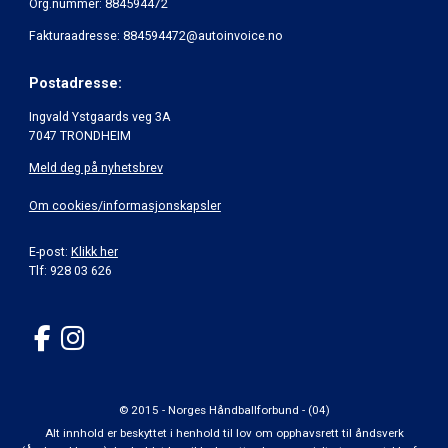
Org.nummer: 884594472
Fakturaadresse: 884594472@autoinvoice.no
Postadresse:
Ingvald Ystgaards veg 3A
7047 TRONDHEIM
Meld deg på nyhetsbrev
Om cookies/informasjonskapsler
E-post:
Klikk her
Tlf: 928 03 626
© 2015 - Norges Håndballforbund - (04)
Alt innhold er beskyttet i henhold til lov om opphavsrett til åndsverk