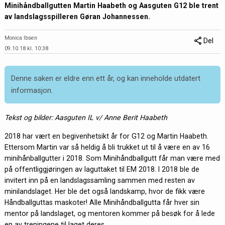
Minihåndballgutten Martin Haabeth og Aasguten G12 ble trent
av landslagsspilleren Gøran Johannessen.
Monica Ibsen
Del
09.10.18 kl. 10:38
Denne saken er eldre enn ett år, og kan inneholde utdatert
informasjon.
Tekst og bilder: Aasguten IL v/ Anne Berit Haabeth
2018 har vært en begivenhetsikt år for G12 og Martin Haabeth.
Ettersom Martin var så heldig å bli trukket ut til å være en av 16
minihånballgutter i 2018. Som Minihåndballgutt får man være med
på offentliggjøringen av laguttaket til EM 2018. I 2018 ble de
invitert inn på en landslagssamling sammen med resten av
minilandslaget. Her ble det også landskamp, hvor de fikk være
Håndballguttas maskoter! Alle Minihåndballgutta får hver sin
mentor på landslaget, og mentoren kommer på besøk for å lede
en av treningene til laget deres.