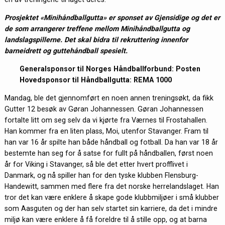
Prosjektet «Minihåndballgutta» er sponset av Gjensidige og det er
de som arrangerer treffene mellom Minihåndballgutta og
landslagspillerne. Det skal bidra til rekruttering innenfor
barneidrett og guttehåndball spesielt.
Generalsponsor til Norges Håndballforbund: Posten
Hovedsponsor til Håndballgutta: REMA 1000
Mandag, ble det gjennomført en noen annen treningsøkt, da fikk
Gutter 12 besøk av Gøran Johannessen. Gøran Johannessen
fortalte litt om seg selv da vi kjørte fra Værnes til Frostahallen.
Han kommer fra en liten plass, Moi, utenfor Stavanger. Fram til
han var 16 år spilte han både håndball og fotball. Da han var 18 år
bestemte han seg for å satse for fullt på håndballen, først noen
år for Viking i Stavanger, så ble det etter hvert profflivet i
Danmark, og nå spiller han for den tyske klubben Flensburg-
Handewitt, sammen med flere fra det norske herrelandslaget. Han
tror det kan være enklere å skape gode klubbmiljøer i små klubber
som Aasguten og der han selv startet sin karriere, da det i mindre
miljø kan være enklere å få foreldre til å stille opp, og at barna