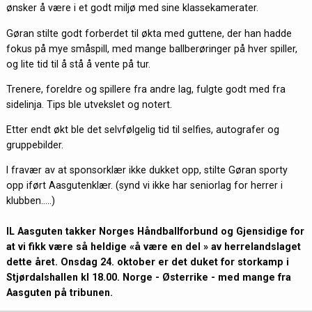
ønsker å være i et godt miljø med sine klassekamerater.
Gøran stilte godt forberdet til økta med guttene, der han hadde
fokus på mye småspill, med mange ballberøringer på hver spiller,
og lite tid til å stå å vente på tur.
Trenere, foreldre og spillere fra andre lag, fulgte godt med fra
sidelinja. Tips ble utvekslet og notert.
Etter endt økt ble det selvfølgelig tid til selfies, autografer og
gruppebilder.
I fravær av at sponsorklær ikke dukket opp, stilte Gøran sporty
opp iført Aasgutenklær. (synd vi ikke har seniorlag for herrer i
klubben…..)
IL Aasguten takker Norges Håndballforbund og Gjensidige for
at vi fikk være så heldige «å være en del » av herrelandslaget
dette året. Onsdag 24. oktober er det duket for storkamp i
Stjørdalshallen kl 18.00. Norge - Østerrike - med mange fra
Aasguten på tribunen.