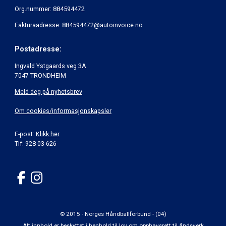
Org.nummer: 884594472
Fakturaadresse: 884594472@autoinvoice.no
Postadresse:
Ingvald Ystgaards veg 3A
7047 TRONDHEIM
Meld deg på nyhetsbrev
Om cookies/informasjonskapsler
E-post:
Klikk her
Tlf: 928 03 626
© 2015 - Norges Håndballforbund - (04)
Alt innhold er beskyttet i henhold til lov om opphavsrett til åndsverk