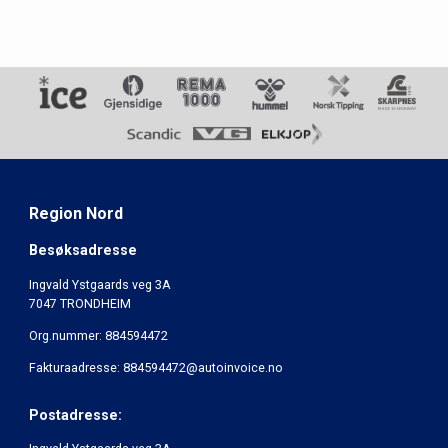
Region Nord
Besøksadresse
Ingvald Ystgaards veg 3A
7047 TRONDHEIM
Org.nummer: 884594472
Fakturaadresse: 884594472@autoinvoice.no
Postadresse: