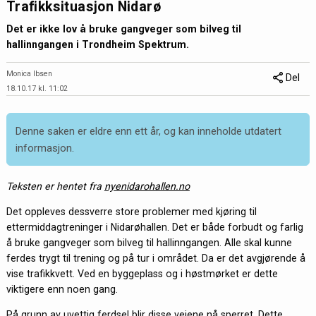
Trafikksituasjon Nidarø
Det er ikke lov å bruke gangveger som bilveg til
hallinngangen i Trondheim Spektrum.
Monica Ibsen
Del
18.10.17 kl. 11:02
Denne saken er eldre enn ett år, og kan inneholde utdatert
informasjon.
Teksten er hentet fra
nyenidarohallen.no
Det oppleves dessverre store problemer med kjøring til
ettermiddagtreninger i Nidarøhallen. Det er både forbudt og farlig
å bruke gangveger som bilveg til hallinngangen. Alle skal kunne
ferdes trygt til trening og på tur i området. Da er det avgjørende å
vise trafikkvett. Ved en byggeplass og i høstmørket er dette
viktigere enn noen gang.
På grunn av uvettig ferdsel blir disse veiene nå sperret. Dette