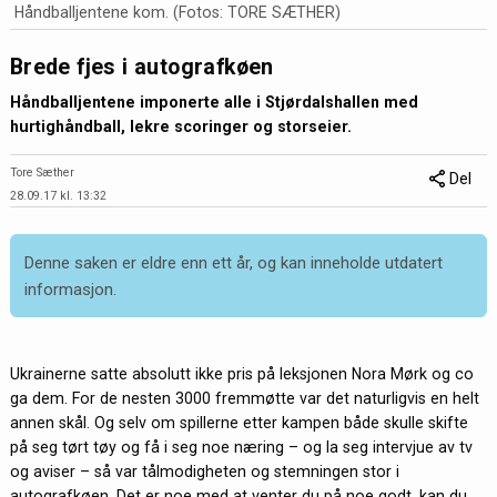
Håndballjentene kom. (Fotos: TORE SÆTHER)
Brede fjes i autografkøen
Håndballjentene imponerte alle i Stjørdalshallen med
hurtighåndball, lekre scoringer og storseier.
Tore Sæther
Del
28.09.17 kl. 13:32
Denne saken er eldre enn ett år, og kan inneholde utdatert
informasjon.
Ukrainerne satte absolutt ikke pris på leksjonen Nora Mørk og co
ga dem. For de nesten 3000 fremmøtte var det naturligvis en helt
annen skål. Og selv om spillerne etter kampen både skulle skifte
på seg tørt tøy og få i seg noe næring – og la seg intervjue av tv
og aviser – så var tålmodigheten og stemningen stor i
autografkøen. Det er noe med at venter du på noe godt, kan du