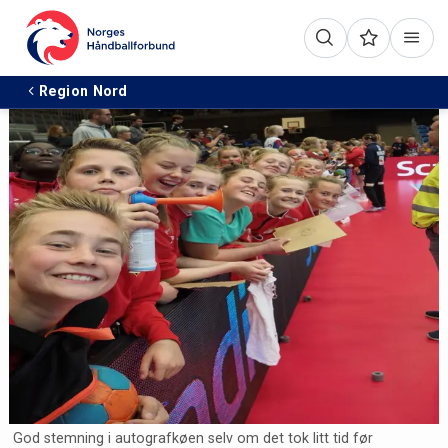
Region Nord
God stemning i autografkøen selv om det tok litt tid før