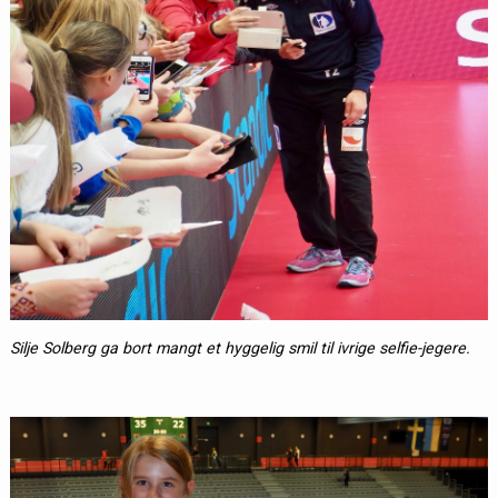
Silje Solberg ga bort mangt et hyggelig smil til ivrige selfie-jegere.