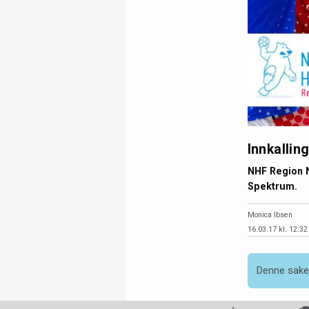
Innkallin
NHF Region N
Spektrum.
Monica Ibsen
16.03.17 kl. 12:32
Denne saken