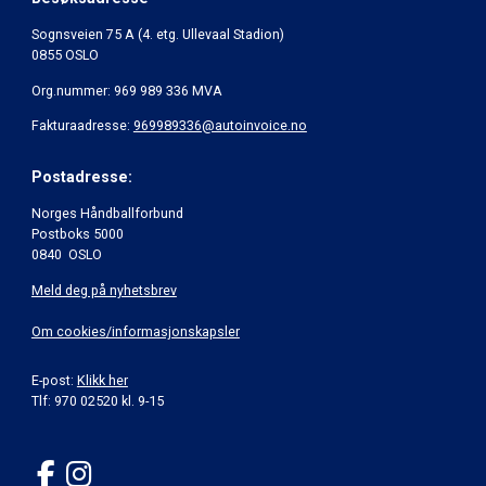
Sognsveien 75 A (4. etg. Ullevaal Stadion)
0855 OSLO
Org.nummer: 969 989 336 MVA
Fakturaadresse:
969989336@autoinvoice.no
Postadresse:
Norges Håndballforbund
Postboks 5000
0840 OSLO
Meld deg på nyhetsbrev
Om cookies/informasjonskapsler
E-post:
Klikk her
Tlf: 970 02520 kl. 9-15