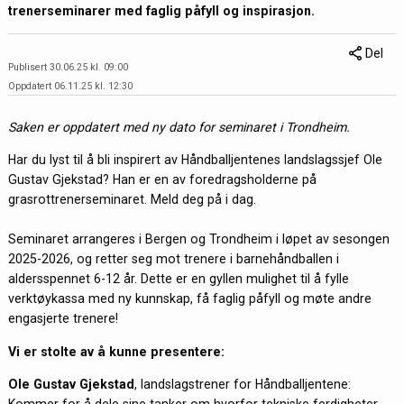
trenerseminarer med faglig påfyll og inspirasjon.
Del
Publisert 30.06.25 kl. 09:00
Oppdatert 06.11.25 kl. 12:30
Saken er oppdatert med ny dato for seminaret i Trondheim.
Har du lyst til å bli inspirert av Håndballjentenes landslagssjef Ole
Gustav Gjekstad? Han er en av foredragsholderne på
grasrottrenerseminaret. Meld deg på i dag.
Seminaret arrangeres i Bergen og Trondheim i løpet av sesongen
2025-2026, og retter seg mot trenere i barnehåndballen i
aldersspennet 6-12 år. Dette er en gyllen mulighet til å fylle
verktøykassa med ny kunnskap, få faglig påfyll og møte andre
engasjerte trenere!
Vi er stolte av å kunne presentere:
Ole Gustav Gjekstad
, landslagstrener for Håndballjentene:
Kommer for å dele sine tanker om hvorfor tekniske ferdigheter