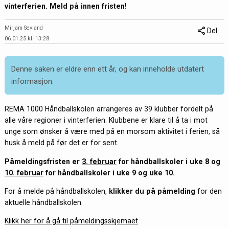
vinterferien. Meld på innen fristen!
Mirjam Sevland
Del
06.01.25 kl. 13:28
Denne saken er eldre enn ett år, og kan inneholde utdatert
informasjon.
REMA 1000 Håndballskolen arrangeres av 39 klubber fordelt på
alle våre regioner i vinterferien. Klubbene er klare til å ta i mot
unge som ønsker å være med på en morsom aktivitet i ferien, så
husk å meld på før det er for sent.
Påmeldingsfristen er
3. februar
for håndballskoler i uke 8 og
10. februar
for håndballskoler i uke 9 og uke 10.
For å melde på håndballskolen,
klikker du på påmelding
for den
aktuelle håndballskolen.
Klikk her for å gå til påmeldingsskjemaet