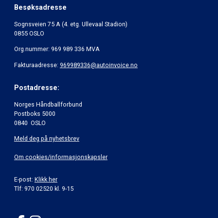
Besøksadresse
Sognsveien 75 A (4. etg. Ullevaal Stadion)
0855 OSLO
Org.nummer: 969 989 336 MVA
Fakturaadresse:
969989336@autoinvoice.no
Postadresse:
Norges Håndballforbund
Postboks 5000
0840 OSLO
Meld deg på nyhetsbrev
Om cookies/informasjonskapsler
E-post:
Klikk her
Tlf: 970 02520 kl. 9-15