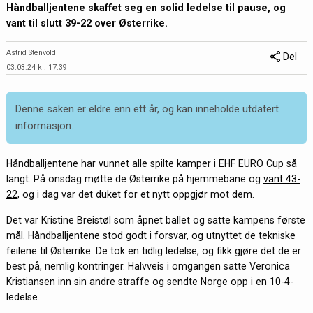
Håndballjentene skaffet seg en solid ledelse til pause, og
vant til slutt 39-22 over Østerrike.
Astrid Stenvold
Del
03.03.24 kl. 17:39
Denne saken er eldre enn ett år, og kan inneholde utdatert
informasjon.
Håndballjentene har vunnet alle spilte kamper i EHF EURO Cup så
langt. På onsdag møtte de Østerrike på hjemmebane og
vant 43-
22
, og i dag var det duket for et nytt oppgjør mot dem.
Det var Kristine Breistøl som åpnet ballet og satte kampens første
mål. Håndballjentene stod godt i forsvar, og utnyttet de tekniske
feilene til Østerrike. De tok en tidlig ledelse, og fikk gjøre det de er
best på, nemlig kontringer. Halvveis i omgangen satte Veronica
Kristiansen inn sin andre straffe og sendte Norge opp i en 10-4-
ledelse.