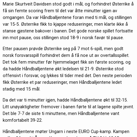
Marie Skurtveit Davidsen stod godt i mål, og forhindret Østerrike å
få sin femte scoring frem til det var åtte minutter igjen av
omgangen. Da var Håndballjentene foran med ti mål, og stillingen
var 15-5. Østerrike fikk to kjappe reduseringer, men klarte ikke å
stanse gjestene bakover i banen. Det gode norske spillet fortsatte
inn mot pause, oss stillingen stod 18-9 i norsk favør til pause.
Etter pausen prøvde Østerrike seg på 7 mot 6-spill, men godt
norsk forsvarsspill forhindret dem å få noe ut av overtallsspillet.
Det tok fem minutter før hjemmelaget fikk sin første scoring, og
da hadde Håndballjentene økt ledelsen til 21-9. Østerrike stod
offensivt i forsvar, og lykkes til tider med det. Den neste perioden
fikk Østerrike et par reduseringer, men Håndballjentene ledet
stadig med 15 mål.
Da det var ti minutter igjen, hadde Håndballjentene økt til 32-15.
Litt unøyaktigheter fremover i banen førte til at lagene spilte jevnt.
Det ble 7-7 de siste ti minuttene, men Håndballjentene vant
komfortabelt 39-22.
Håndballjentene møter Ungarn i neste EURO Cup-kamp. Kampen