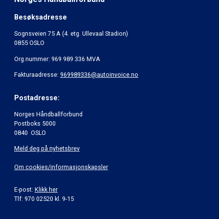
Besøksadresse
Sognsveien 75 A (4. etg. Ullevaal Stadion)
0855 OSLO
Org.nummer: 969 989 336 MVA
Fakturaadresse:
969989336@autoinvoice.no
Postadresse:
Norges Håndballforbund
Postboks 5000
0840 OSLO
Meld deg på nyhetsbrev
Om cookies/informasjonskapsler
E-post:
Klikk her
Tlf: 970 02520 kl. 9-15