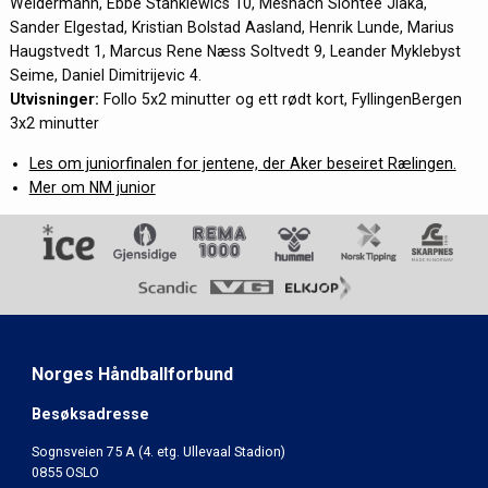
Weidermann, Ebbe Stankiewics 10, Meshach Slontee Jlaka,
Sander Elgestad, Kristian Bolstad Aasland, Henrik Lunde, Marius
Haugstvedt 1, Marcus Rene Næss Soltvedt 9, Leander Myklebyst
Seime, Daniel Dimitrijevic 4.
Utvisninger:
Follo 5x2 minutter og ett rødt kort, FyllingenBergen
3x2 minutter
Les om juniorfinalen for jentene, der Aker beseiret Rælingen.
Mer om NM junior
Norges Håndballforbund
Besøksadresse
Sognsveien 75 A (4. etg. Ullevaal Stadion)
0855 OSLO