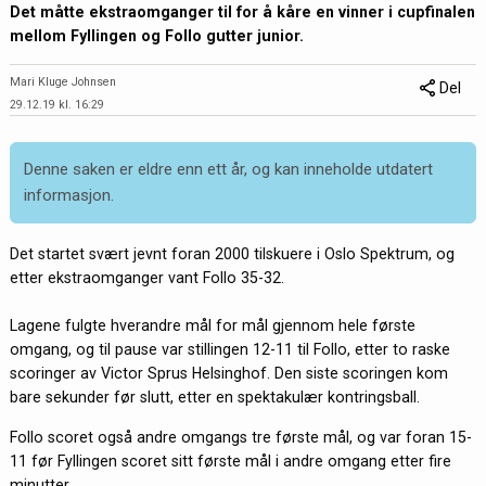
Det måtte ekstraomganger til for å kåre en vinner i cupfinalen
mellom Fyllingen og Follo gutter junior.
Mari Kluge Johnsen
Del
29.12.19 kl. 16:29
Denne saken er eldre enn ett år, og kan inneholde utdatert
informasjon.
Det startet svært jevnt foran 2000 tilskuere i Oslo Spektrum, og
etter ekstraomganger vant Follo 35-32.
Lagene fulgte hverandre mål for mål gjennom hele første
omgang, og til pause var stillingen 12-11 til Follo, etter to raske
scoringer av Victor Sprus Helsinghof. Den siste scoringen kom
bare sekunder før slutt, etter en spektakulær kontringsball.
Follo scoret også andre omgangs tre første mål, og var foran 15-
11 før Fyllingen scoret sitt første mål i andre omgang etter fire
minutter.