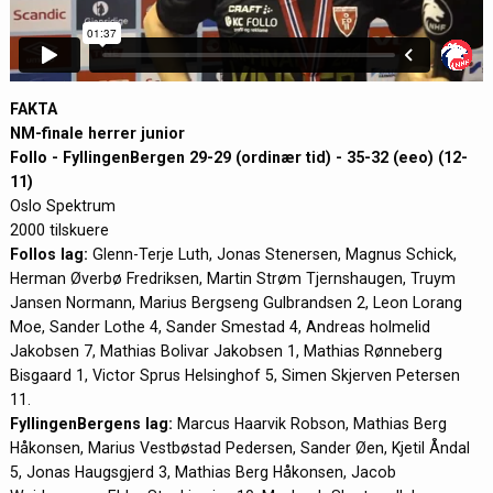
FAKTA
NM-finale herrer junior
Follo - FyllingenBergen 29-29 (ordinær tid) - 35-32 (eeo) (12-
11)
Oslo Spektrum
2000 tilskuere
Follos lag:
Glenn-Terje Luth, Jonas Stenersen, Magnus Schick,
Herman Øverbø Fredriksen, Martin Strøm Tjernshaugen, Truym
Jansen Normann, Marius Bergseng Gulbrandsen 2, Leon Lorang
Moe, Sander Lothe 4, Sander Smestad 4, Andreas holmelid
Jakobsen 7, Mathias Bolivar Jakobsen 1, Mathias Rønneberg
Bisgaard 1, Victor Sprus Helsinghof 5, Simen Skjerven Petersen
11.
FyllingenBergens lag:
Marcus Haarvik Robson, Mathias Berg
Håkonsen, Marius Vestbøstad Pedersen, Sander Øen, Kjetil Åndal
5, Jonas Haugsgjerd 3, Mathias Berg Håkonsen, Jacob