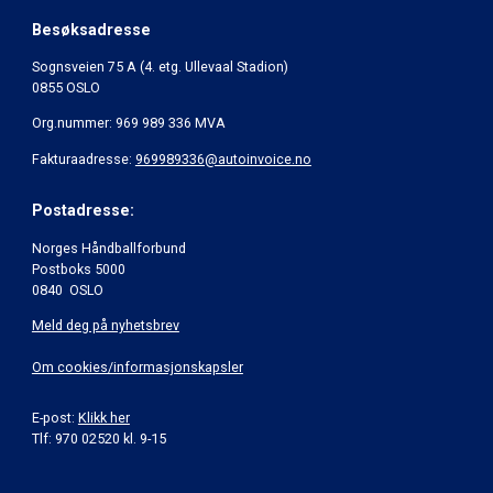
Besøksadresse
Sognsveien 75 A (4. etg. Ullevaal Stadion)
0855 OSLO
Org.nummer: 969 989 336 MVA
Fakturaadresse:
969989336@autoinvoice.no
Postadresse:
Norges Håndballforbund
Postboks 5000
0840 OSLO
Meld deg på nyhetsbrev
Om cookies/informasjonskapsler
E-post:
Klikk her
Tlf: 970 02520 kl. 9-15