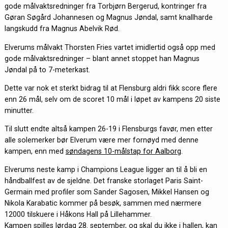
gode målvaktsredninger fra Torbjørn Bergerud, kontringer fra
Gøran Søgård Johannesen og Magnus Jøndal, samt knallharde
langskudd fra Magnus Abelvik Rød.
Elverums målvakt Thorsten Fries vartet imidlertid også opp med
gode målvaktsredninger – blant annet stoppet han Magnus
Jøndal på to 7-meterkast.
Dette var nok et sterkt bidrag til at Flensburg aldri fikk score flere
enn 26 mål, selv om de scoret 10 mål i løpet av kampens 20 siste
minutter.
Til slutt endte altså kampen 26-19 i Flensburgs favør, men etter
alle solemerker bør Elverum være mer fornøyd med denne
kampen, enn med
søndagens 10-målstap for Aalborg
.
Elverums neste kamp i Champions League ligger an til å bli en
håndballfest av de sjeldne. Det franske storlaget Paris Saint-
Germain med profiler som Sander Sagosen, Mikkel Hansen og
Nikola Karabatic kommer på besøk, sammen med nærmere
12000 tilskuere i Håkons Hall på Lillehammer.
Kampen spilles lørdag 28. september, og skal du ikke i hallen, kan