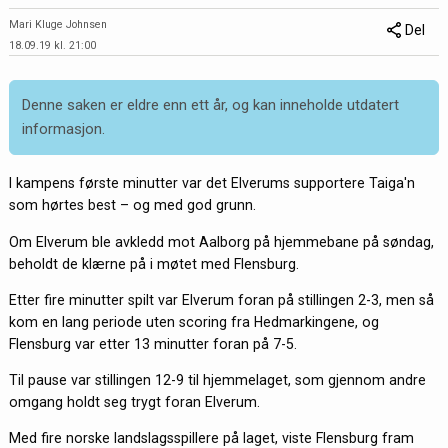
Mari Kluge Johnsen
Del
18.09.19 kl. 21:00
Denne saken er eldre enn ett år, og kan inneholde utdatert
informasjon.
I kampens første minutter var det Elverums supportere Taiga'n
som hørtes best – og med god grunn.
Om Elverum ble avkledd mot Aalborg på hjemmebane på søndag,
beholdt de klærne på i møtet med Flensburg.
Etter fire minutter spilt var Elverum foran på stillingen 2-3, men så
kom en lang periode uten scoring fra Hedmarkingene, og
Flensburg var etter 13 minutter foran på 7-5.
Til pause var stillingen 12-9 til hjemmelaget, som gjennom andre
omgang holdt seg trygt foran Elverum.
Med fire norske landslagsspillere på laget, viste Flensburg fram