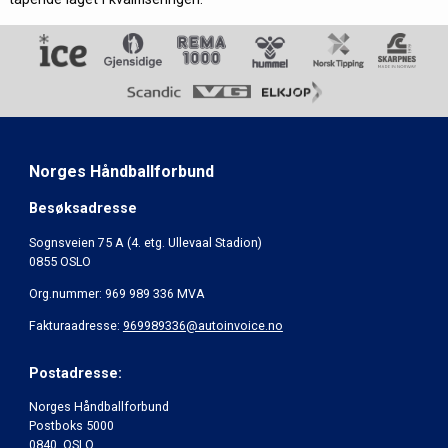
Norges Håndballforbund
Besøksadresse
Sognsveien 75 A (4. etg. Ullevaal Stadion)
0855 OSLO
Org.nummer: 969 989 336 MVA
Fakturaadresse:
969989336@autoinvoice.no
Postadresse:
Norges Håndballforbund
Postboks 5000
0840 OSLO