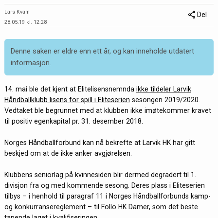
Lars Kvam
Del
28.05.19 kl. 12:28
Denne saken er eldre enn ett år, og kan inneholde utdatert
informasjon.
14. mai ble det kjent at Elitelisensnemnda
ikke tildeler Larvik
Håndballklubb lisens for spill i Eliteserien
sesongen 2019/2020.
Vedtaket ble begrunnet med at klubben ikke imøtekommer kravet
til positiv egenkapital pr. 31. desember 2018.
Norges Håndballforbund kan nå bekrefte at Larvik HK har gitt
beskjed om at de ikke anker avgjørelsen.
Klubbens seniorlag på kvinnesiden blir dermed degradert til 1.
divisjon fra og med kommende sesong. Deres plass i Eliteserien
tilbys – i henhold til paragraf 11 i Norges Håndballforbunds kamp-
og konkurransereglement – til Follo HK Damer, som det beste
tapende laget i kvalifiseringen.