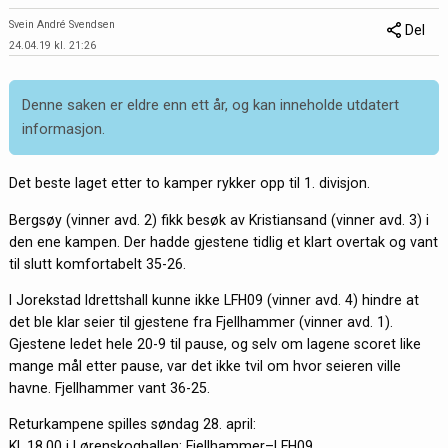
Svein André Svendsen
Del
24.04.19 kl. 21:26
Denne saken er eldre enn ett år, og kan inneholde utdatert
informasjon.
Det beste laget etter to kamper rykker opp til 1. divisjon.
Bergsøy (vinner avd. 2) fikk besøk av Kristiansand (vinner avd. 3) i
den ene kampen. Der hadde gjestene tidlig et klart overtak og vant
til slutt komfortabelt 35-26.
I Jorekstad Idrettshall kunne ikke LFH09 (vinner avd. 4) hindre at
det ble klar seier til gjestene fra Fjellhammer (vinner avd. 1).
Gjestene ledet hele 20-9 til pause, og selv om lagene scoret like
mange mål etter pause, var det ikke tvil om hvor seieren ville
havne. Fjellhammer vant 36-25.
Returkampene spilles søndag 28. april:
Kl. 18.00 i Lørenskoghallen: Fjellhammer–LFH09