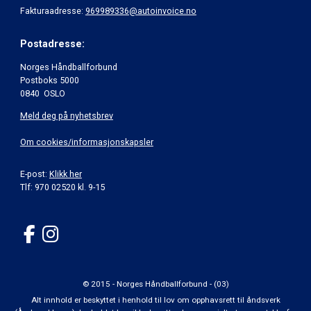
Fakturaadresse:
969989336@autoinvoice.no
Postadresse:
Norges Håndballforbund
Postboks 5000
0840 OSLO
Meld deg på nyhetsbrev
Om cookies/informasjonskapsler
E-post:
Klikk her
Tlf: 970 02520 kl. 9-15
© 2015 - Norges Håndballforbund - (03)
Alt innhold er beskyttet i henhold til lov om opphavsrett til åndsverk