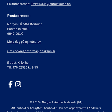
Fakturaadresse:
969989336@autoinvoice.no
Postadresse:
Norges Håndballforbund
Postboks 5000
0840 OSLO
Meld deg på nyhetsbrev
Om cookies/informasjonskapsler
E-post:
Klikk her
Tlf: 970 02520 kl. 9-15
© 2015 - Norges Håndballforbund - (01)
Alt innhold er beskyttet i henhold til lov om opphavsrett til åndsverk