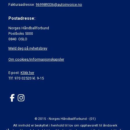
Fakturaadresse:
969989336@autoinvoice.no
Postadresse:
Norges Håndballforbund
Postboks 5000
0840 OSLO
Meld deg på nyhetsbrev
Om cookies/informasjonskapsler
E-post:
Klikk her
Tlf: 970 02520 kl. 9-15
© 2015 - Norges Håndballforbund - (01)
Alt innhold er beskyttet i henhold til lov om opphavsrett til åndsverk