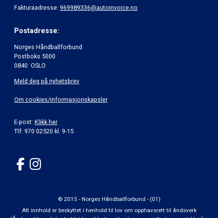
Fakturaadresse:
969989336@autoinvoice.no
Postadresse:
Norges Håndballforbund
Postboks 5000
0840 OSLO
Meld deg på nyhetsbrev
Om cookies/informasjonskapsler
E-post:
Klikk her
Tlf: 970 02520 kl. 9-15
© 2015 - Norges Håndballforbund - (01)
Alt innhold er beskyttet i henhold til lov om opphavsrett til åndsverk