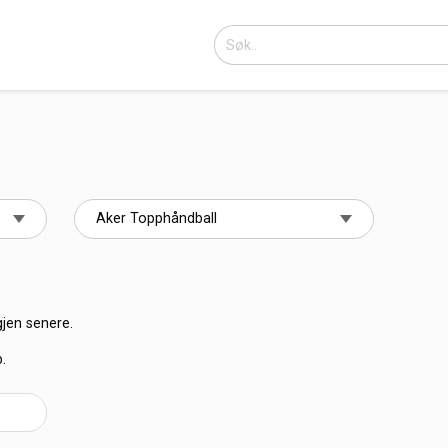
gjen senere.
b.