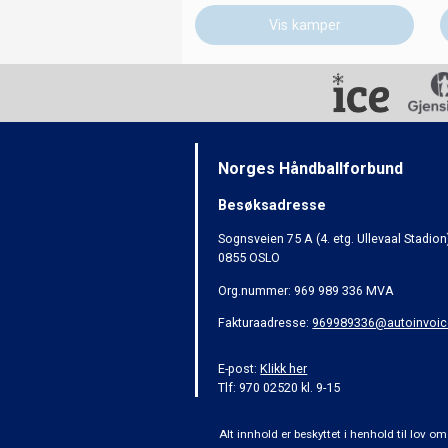
Vis kamper
Norges Håndballforbund
Besøksadresse
Sognsveien 75 A (4. etg. Ullevaal Stadion
0855 OSLO
Org.nummer: 969 989 336 MVA
Fakturaadresse:
969989336@autoinvoic
E-post:
Klikk her
Tlf: 970 02520 kl. 9-15
Alt innhold er beskyttet i henhold til lov