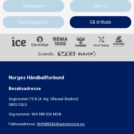
Vis kamper
Skriv ut
Kamprapporter
Gå til Klubb
Norges Håndballforbund
Besøksadresse
Sognsveien 75 A (4. etg. Ullevaal Stadion)
0855 OSLO
Org.nummer: 969 989 336 MVA
Fakturaadresse:
969989336@autoinvoice.no