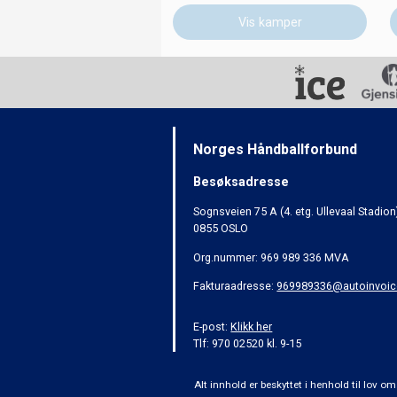
Vis kamper
Norges Håndballforbund
Besøksadresse
Sognsveien 75 A (4. etg. Ullevaal Stadion
0855 OSLO
Org.nummer: 969 989 336 MVA
Fakturaadresse:
969989336@autoinvoic
E-post:
Klikk her
Tlf: 970 02520 kl. 9-15
Alt innhold er beskyttet i henhold til lov