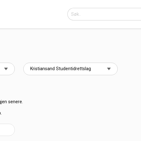
gjen senere.
b.