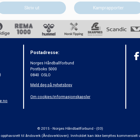
Skriv ut
Kamprapporter
Postadresse:
Norges Håndballforbund
Postboks 5000
)
0840 OSLO
Meld deg på nyhetsbrev
Om cookies/informasjonskapsler
e.no
© 2015 - Norges Håndballforbund - (03)
 om opphavsrett til åndsverk (Åndsverkloven). Innholdet kan ikke benyttes kommersiel