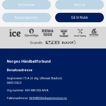
Vis kamper
Skriv ut
Kamprapporter
Gå til Klubb
Norges Håndballforbund
Besøksadresse
Sognsveien 75 A (4. etg. Ullevaal Stadion)
0855 OSLO
Org.nummer: 969 989 336 MVA
Fakturaadresse:
969989336@autoinvoice.no