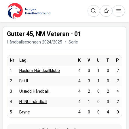
Gutter 45, NM Veteran - 01
Håndballsesongen 2024/2025
Serie
Nr
Lag
K
V
U
T
P
1
Haslum Håndballklubb
4
3
1
0
7
2
Fet IL
4
3
1
0
7
3
Urædd Håndball
4
2
0
2
4
4
NTNUI håndball
4
1
0
3
2
5
Bryne
4
0
0
4
0