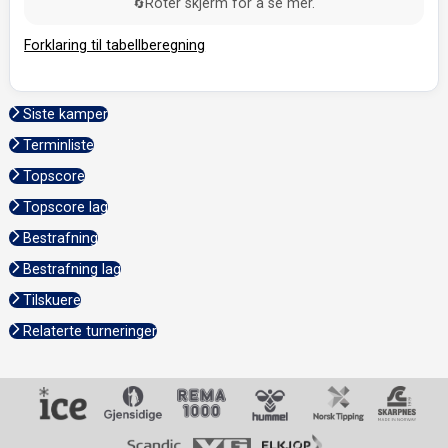
Roter skjerm for å se mer.
🔄
Forklaring til tabellberegning
Siste kamper
Terminliste
Topscore
Topscore lag
Bestrafning
Bestrafning lag
Tilskuere
Relaterte turneringer