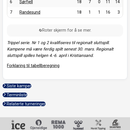
6
Sørfjell
18
7
0
11
14
7
Randesund
18
1
1
16
3
Roter skjerm for å se mer.
🔄
Trippel serie. Nr 1 og 2 kvalifiseres til regionalt sluttspill.
Kampene må være ferdig spilt senest 30. mars. Regionalt
sluttspill spilles helgen 4.-6. april i Kristiansand.
Forklaring til tabellberegning
Siste kamper
Terminliste
Relaterte turneringer