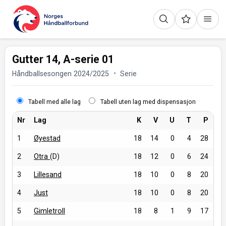
Gutter 14, A-serie 01
Håndballsesongen 2024/2025
Serie
Tabell med alle lag
Tabell uten lag med dispensasjon
Nr
Lag
K
V
U
T
P
1
Øyestad
18
14
0
4
28
2
Otra
(D)
18
12
0
6
24
3
Lillesand
18
10
0
8
20
4
Just
18
10
0
8
20
5
Gimletroll
18
8
1
9
17