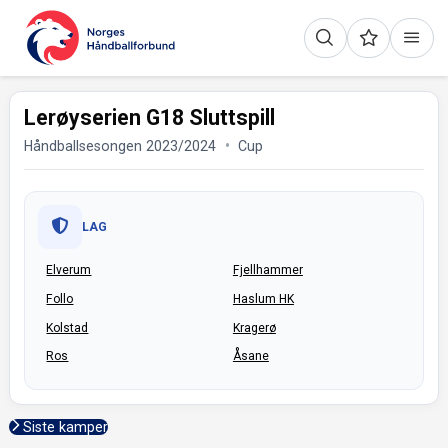
Lerøyserien G18 Sluttspill
Håndballsesongen 2023/2024
Cup
LAG
Elverum
Fjellhammer
Follo
Haslum HK
Kolstad
Kragerø
Ros
Åsane
Siste kamper