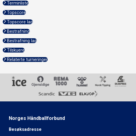
Terminliste
Topscore
Topscore lag
Bestrafning
Bestrafning lag
Tilskuere
Relaterte turneringer
Norges Håndballforbund
Besøksadresse