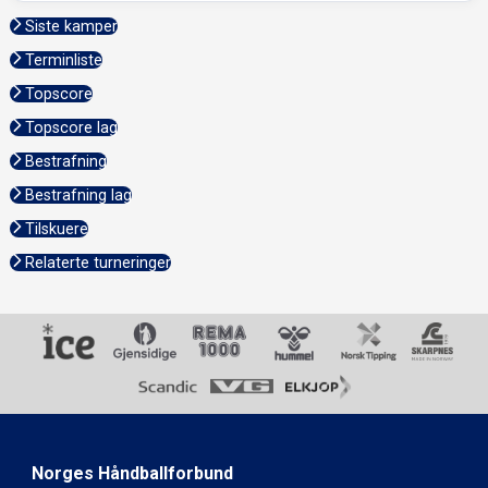
Siste kamper
Terminliste
Topscore
Topscore lag
Bestrafning
Bestrafning lag
Tilskuere
Relaterte turneringer
Norges Håndballforbund