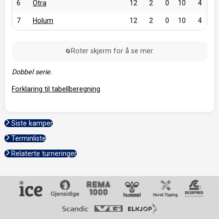
6
Otra
12
2
0
10
4
7
Holum
12
2
0
10
4
Roter skjerm for å se mer.
🔄
Dobbel serie.
Forklaring til tabellberegning
Siste kamper
Terminliste
Relaterte turneringer