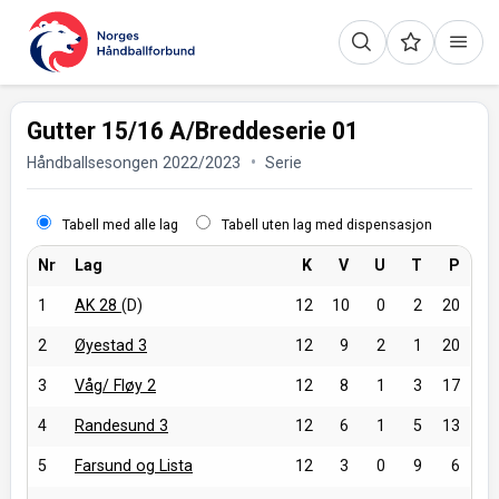
Gutter 15/16 A/Breddeserie 01
Håndballsesongen 2022/2023
Serie
Tabell med alle lag
Tabell uten lag med dispensasjon
Nr
Lag
K
V
U
T
P
1
AK 28
(D)
12
10
0
2
20
2
Øyestad 3
12
9
2
1
20
3
Våg/ Fløy 2
12
8
1
3
17
4
Randesund 3
12
6
1
5
13
5
Farsund og Lista
12
3
0
9
6